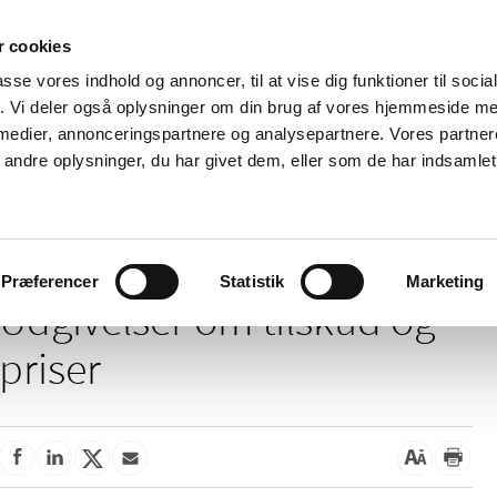
 cookies
passe vores indhold og annoncer, til at vise dig funktioner til soci
Nyheder
Om os
Kontakt
fik. Vi deler også oplysninger om din brug af vores hjemmeside m
 medier, annonceringspartnere og analysepartnere. Vores partne
 og
Tilskud og
Apoteker og salg af
Me
ndre oplysninger, du har givet dem, eller som de har indsamlet 
rmation
priser
medicin
ud
Præferencer
Statistik
Marketing
Udgivelser om tilskud og
priser