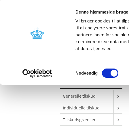
Denne hjemmeside bruger
Vi bruger cookies til at til
til at analysere vores tra
partnere inden for sociale
Godkendelse og
Bivirkninger
kombinere disse data med a
kontrol
produktinfo
af deres tjenester.
/
Tilskud og priser
Udgivelser
Samtykkevalg
Nødvendig
Tilskud og priser
Generelle tilskud
Individuelle tilskud
Tilskudsgrænser