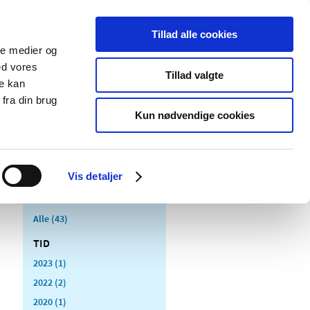
Tillad alle cookies
ale medier og
Udgivelser
Cookies
ed vores
Tillad valgte
re kan
dicinsk
Særlige
fra din brug
styr
produktområder
Kun nødvendige cookies
Vis detaljer
Alle (43)
TID
2023 (1)
2022 (2)
2020 (1)