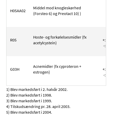
10
Middel mod knogleskørhed
H05AA02
+: 6
(Forsteo 6) og Preotact 10) )
-: 4
431
Hoste- og forkølelsesmidler (fx
R05
+: 279
acetylcystein)
-: 152
431
Acnemidler (fx cyproteron +
G03H
+: 325
estrogen)
-: 106
1) Blev markedsført i 2. halvår 2002.
2) Blev markedsført i 1998.
3) Blev markedsført i 1999.
4) Tilskudsændring pr. 28. april 2003.
5) Blev markedsført i 2004.