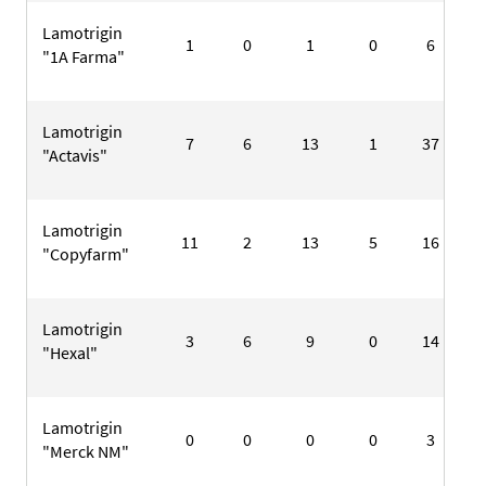
Lamotrigin
1
0
1
0
6
"1A Farma"
Lamotrigin
7
6
13
1
37
"Actavis"
Lamotrigin
11
2
13
5
16
"Copyfarm"
Lamotrigin
3
6
9
0
14
"Hexal"
Lamotrigin
0
0
0
0
3
"Merck NM"