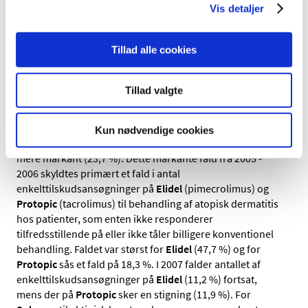
Vis detaljer
at patienten køber præparatet uden at have en bevilling
af tilskud. En anden forklaring på faldet kan være, at der
er sket færre præparatskift mellem
bisfosfonater
og
Tillad alle cookies
raloxifen
og
strontium
, og dermed forårsaget færre
enkelttilskudsansøgninger for disse præparater.
Tillad valgte
I 2007 er faldet i antal ansøgninger om enkelttilskud til
lægemidler mod atopisk dermatitis (astmaeksem) og
mod aktinisk keratose (forstadie til hudkræft) mindre (4,2
Kun nødvendige cookies
%) end i 2006, hvor faldet sammenlignet med 2005 var
mere markant (23,7 %). Dette markante fald fra 2005 -
2006 skyldtes primært et fald i antal
enkelttilskudsansøgninger på
Elidel
(pimecrolimus) og
Protopic
(tacrolimus) til behandling af atopisk dermatitis
hos patienter, som enten ikke responderer
tilfredsstillende på eller ikke tåler billigere konventionel
behandling. Faldet var størst for
Elidel
(47,7 %) og for
Protopic
sås et fald på 18,3 %. I 2007 falder antallet af
enkelttilskudsansøgninger på
Elidel
(11,2 %) fortsat,
mens der på
Protopic
sker en stigning (11,9 %). For