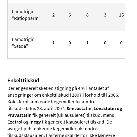
Lamotrigin
2
6
8
3
15
"Ratiopharm"
Lamotrigin
1
0
1
0
0
"Stada"
Enkelttilskud
Der er generelt sket en stigning på 4 % i antallet af
ansøgninger om enkelttilskud i 2007 i forhold til i 2006.
Kolesterolsænkende lægemidler fik ændret
tilskudsstatus 23. april 2007.
Simvastatin, Lovastatin og
Pravastatin
fik generelt (uklausuleret) tilskud, mens
Ezetrol
og
Inegy
fik generelt klausuleret tilskud. De
øvrige lipidsænkende lægemidler fik ændret
tilskudsklausulen. Lægerne skal derfor ikke længere