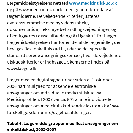
Lægemiddelstyrelsens netsted
www.medicintilskud.dk
og på www.medicin.dk under den generelle omtale af
lægemidlerne. De vejledende kriterier justeres i
overensstemmelse med ny videnskabelig
dokumentation, f.eks. nye behandlingsvejledninger, og
offentliggøres i disse tilfælde også i Ugeskrift for Læger.
Lægemiddelstyrelsen har for en del af de lægemidler, der
bevilges flest enkelttilskud til, udarbejdet specielle
standardiserede ansøgningsskemaer, hvor de vejledende
tilskudskriterier er indbygget. Skemaerne findes på
www.laeger.dk.
Læger med en digital signatur har siden d. 1. oktober
2006 haft mulighed for at sende elektroniske
ansøgninger om individuelle medicintilskud via
Medicinprofilen. I 2007 var ca. 8 % af alle individuelle
ansøgninger om medicintilskud sendt elektronisk af 884
forskellige ydernumre/sygehusafdelinger.
Tabel 4. Lægemiddelgrupper med flest ansøgninger om
enkelttilskud, 2003-2007