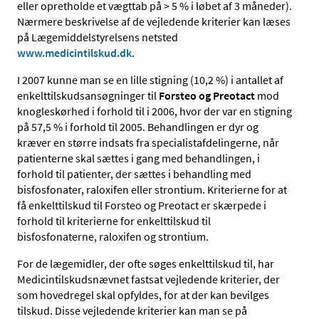
eller opretholde et vægttab på > 5 % i løbet af 3 måneder).
Nærmere beskrivelse af de vejledende kriterier kan læses
på Lægemiddelstyrelsens netsted
www.medicintilskud.dk
.
I 2007 kunne man se en lille stigning (10,2 %) i antallet af
enkelttilskudsansøgninger til
Forsteo og Preotact
mod
knogleskørhed i forhold til i 2006, hvor der var en stigning
på 57,5 % i forhold til 2005. Behandlingen er dyr og
kræver en større indsats fra specialistafdelingerne, når
patienterne skal sættes i gang med behandlingen, i
forhold til patienter, der sættes i behandling med
bisfosfonater, raloxifen eller strontium. Kriterierne for at
få enkelttilskud til Forsteo og Preotact er skærpede i
forhold til kriterierne for enkelttilskud til
bisfosfonaterne, raloxifen og strontium.
For de lægemidler, der ofte søges enkelttilskud til, har
Medicintilskudsnævnet fastsat vejledende kriterier, der
som hovedregel skal opfyldes, for at der kan bevilges
tilskud. Disse vejledende kriterier kan man se på