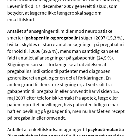
Levemir fik d. 17. december 2007 generelt tilskud, som
betyder, at lægerne ikke længere skal søge om
enkelttilskud.
Antallet af ansøgninger til midler mod neuropatiske
smerter (
gabapentin og pregabalin
) stiger i 2007 (15,3 %),
hvilket skyldes et større antal ansøgninger på pregabalin i
forhold til i 2006 (39,5 %), mens man samtidig kan se et
fald i antallet af ansøgninger på gabapentin (24,5 %).
Stigningen kan ses i forlængelse af udvidelsen af
pregabalins indikation til patienter med diagnosen
generaliseret angst, og er en del af forklaringen. En
anden grund til den store stigning er, at ved skift fra
gabapentin til pregabalin eller omvendt har vi siden 15.
maj 2007 efter telefonisk kontakt fra apotek, læge eller
patient oprettet bevillinger, hvis patienten tidligere har
haft en bevilling på gabapentin, men nu har fået en recept
på pregabalin eller omvendt.
Antallet af enkeltilskudsansøgninger til
psykostimulantia
(fx methylphenidat og modafinil)
er steget markant siden