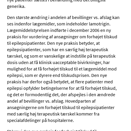
generika.
Den største ændring i andelen af bevillinger vs. afslag kan
ses indenfor lægemidler, som indeholder lamotrigin.
Lægemiddelstyrelsen indførte i december 2006 en ny
praksis for vurdering af ansøgninger om forhøjet tilskud
til epilepsipatienter. Den nye praksis betyder, at
epilepsipatienter, som har en særlig høj terapeutisk
tærskel, og som er vanskelige at indstille på terapeutisk
dosis uden at få klinisk uacceptable bivirkninger, har
mulighed for at få forhøjet tilskud til et lægemiddel mod
epilepsi, som er dyrere end tilskudsprisen. Den nye
praksis har derfor også betydet, at flere patienter med
epilepsi opfylder betingelserne for at få forhøjet tilskud,
og det er formodentlig det, der afspejles i den ændrede
andel af bevillinger vs. afslag. Hovedparten af
ansøgningerne om forhøjet tilskud til epilepsipatienter
med særlig høj terapeutisk tærskel kommer fra
specialafdelinger på hospitalerne.