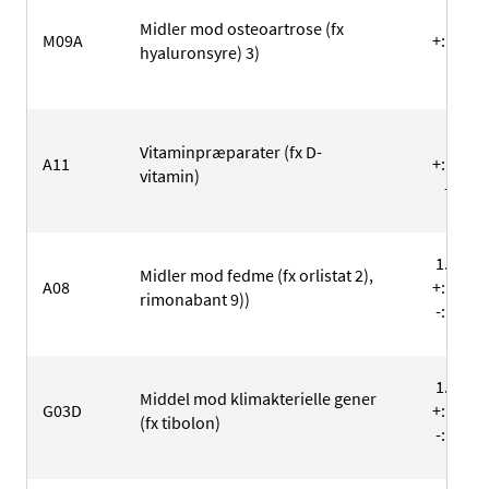
923
Midler mod osteoartrose (fx
M09A
+: 920
hyaluronsyre) 3)
-: 3
663
Vitaminpræparater (fx D-
A11
+: 627
vitamin)
-: 36
1.005
Midler mod fedme (fx orlistat 2),
A08
+: 397
rimonabant 9))
-: 608
1.174
Middel mod klimakterielle gener
G03D
+: 840
(fx tibolon)
-: 334