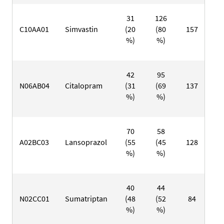
31
126
1
C10AA01
Simvastin
(20
(80
157
(1
%)
%)
%
42
95
1
N06AB04
Citalopram
(31
(69
137
(2
%)
%)
%
70
58
1
A02BC03
Lansoprazol
(55
(45
128
(5
%)
%)
%
40
44
3
N02CC01
Sumatriptan
(48
(52
84
(3
%)
%)
%