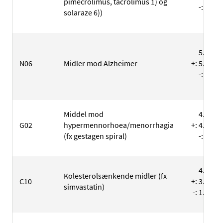
pimecrolimus, tacrolimus 1) og
-: 205
solaraze 6))
5.882
N06
Midler mod Alzheimer
+: 5.730
-: 152
Middel mod
4.336
G02
hypermennorhoea/menorrhagia
+: 4.129
(fx gestagen spiral)
-: 207
4.883
Kolesterolsænkende midler (fx
C10
+: 3.565
simvastatin)
-: 1.318