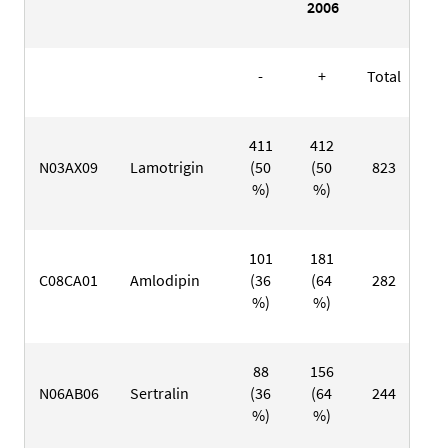
2006
-
+
Total
-
411
412
12
N03AX09
Lamotrigin
(50
(50
823
(1
%)
%)
%
101
181
4
C08CA01
Amlodipin
(36
(64
282
(3
%)
%)
%
88
156
2
N06AB06
Sertralin
(36
(64
244
(1
%)
%)
%