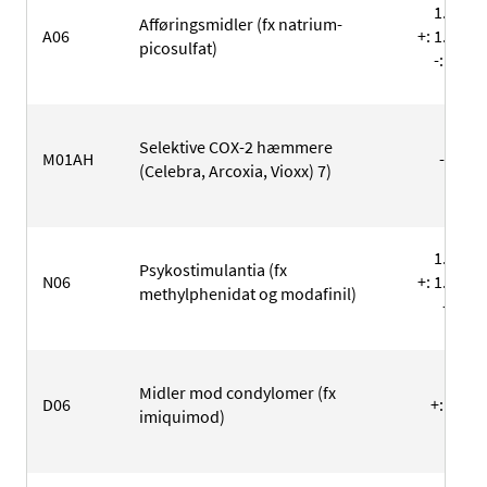
1.780
Afføringsmidler (fx natrium-
A06
+: 1.664
picosulfat)
-: 116
Selektive COX-2 hæmmere
M01AH
-
(Celebra, Arcoxia, Vioxx) 7)
1.384
Psykostimulantia (fx
N06
+: 1.344
methylphenidat og modafinil)
-: 40
805
Midler mod condylomer (fx
D06
+: 797
imiquimod)
-: 8