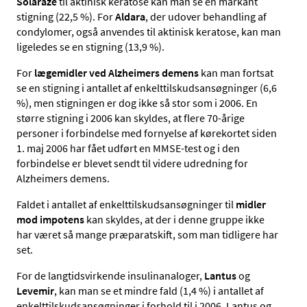
Solaraze
til aktinisk keratose kan man se en markant
stigning (22,5 %). For
Aldara
, der udover behandling af
condylomer, også anvendes til aktinisk keratose, kan man
ligeledes se en stigning (13,9 %).
For
lægemidler ved Alzheimers demens
kan man fortsat
se en stigning i antallet af enkelttilskudsansøgninger (6,6
%), men stigningen er dog ikke så stor som i 2006. En
større stigning i 2006 kan skyldes, at flere 70-årige
personer i forbindelse med fornyelse af kørekortet siden
1. maj 2006 har fået udført en MMSE-test og i den
forbindelse er blevet sendt til videre udredning for
Alzheimers demens.
Faldet i antallet af enkelttilskudsansøgninger til
midler
mod impotens
kan skyldes, at der i denne gruppe ikke
har været så mange præparatskift, som man tidligere har
set.
For de langtidsvirkende insulinanaloger,
Lantus
og
Levemir
, kan man se et mindre fald (1,4 %) i antallet af
enkelttilskudsansøgninger i forhold til i 2006. Lantus og