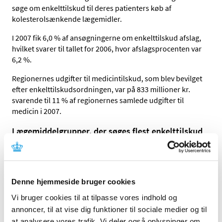
søge om enkelttilskud til deres patienters køb af
kolesterolsænkende lægemidler.
I 2007 fik 6,0 % af ansøgningerne om enkelttilskud afslag,
hvilket svarer til tallet for 2006, hvor afslagsprocenten var
6,2 %.
Regionernes udgifter til medicintilskud, som blev bevilget
efter enkelttilskudsordningen, var på 833 millioner kr.
svarende til 11 % af regionernes samlede udgifter til
medicin i 2007.
Lægemiddelgrupper,
der søges
flest enkelttilskud
til
Blodpropper
Bisfosfonater, raloxifen og strontium
Elidel, Protopic, Solarazeog Aldara
Denne hjemmeside bruger cookies
Lægemidler ved Alzheimers demens
Vi bruger cookies til at tilpasse vores indhold og
Midler mod impotens
annoncer, til at vise dig funktioner til sociale medier og til
Lantus og Levemir
Gabapentin og Pregabalin
at analysere vores trafik. Vi deler også oplysninger om