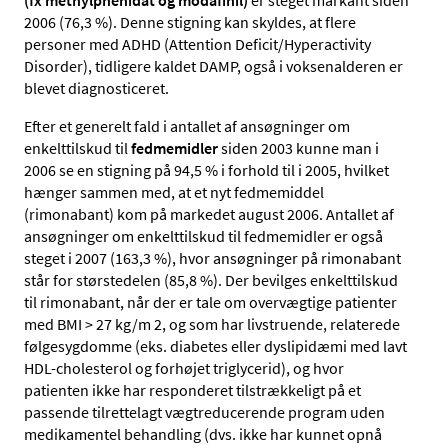
2006 (76,3 %). Denne stigning kan skyldes, at flere
personer med ADHD (Attention Deficit/Hyperactivity
Disorder), tidligere kaldet DAMP, også i voksenalderen er
blevet diagnosticeret.
Efter et generelt fald i antallet af ansøgninger om
enkelttilskud til
fedmemidler
siden 2003 kunne man i
2006 se en stigning på 94,5 % i forhold til i 2005, hvilket
hænger sammen med, at et nyt fedmemiddel
(rimonabant) kom på markedet august 2006. Antallet af
ansøgninger om enkelttilskud til fedmemidler er også
steget i 2007 (163,3 %), hvor ansøgninger på rimonabant
står for størstedelen (85,8 %). Der bevilges enkelttilskud
til rimonabant, når der er tale om overvægtige patienter
med BMI > 27 kg/m 2, og som har livstruende, relaterede
følgesygdomme (eks. diabetes eller dyslipidæmi med lavt
HDL-cholesterol og forhøjet triglycerid), og hvor
patienten ikke har responderet tilstrækkeligt på et
passende tilrettelagt vægtreducerende program uden
medikamentel behandling (dvs. ikke har kunnet opnå