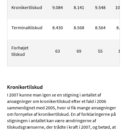
Kronikertilskud
9.084
8.141
9.548
10.166
Terminaltilskud
8.430
8.568
8.564
8.883
Forhøjet
63
69
55
102
tilskud
Kronikertilskud
I 2007 kunne man igen se en stigning i antallet af
ansøgninger om kronikertilskud efter et fald i 2006
sammenlignet med 2005, hvor vi fik mange ansøgninger
om fornyelse af kronikertilskud. En af forklaringerne på
stigningen i antallet kan være ændringerne af
tilskudsgrænserne, der trådte i kraft i 2007, og betød, at