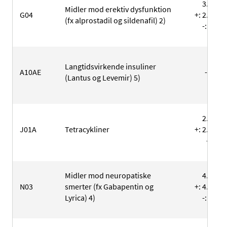
3.024
Midler mod erektiv dysfunktion
G04
+: 2.473
(fx alprostadil og sildenafil) 2)
-: 551
Langtidsvirkende insuliner
A10AE
-
(Lantus og Levemir) 5)
2.339
J01A
Tetracykliner
+: 2.329
-: 10
Midler mod neuropatiske
4.949
N03
smerter (fx Gabapentin og
+: 4.723
Lyrica) 4)
-: 226