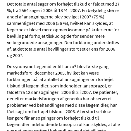
Det totale antal sager om forhøjet tilskud er faldet med 27
%, fra 2564 sager i 2006 til 1874 i 2007. En betydelig større
andel af ansøgningerne blev bevilget i 2007 (75 %)
sammenlignet med 2006 (56 %), hvilket kan skyldes, at
lægerne er blevet mere opmærksomme på kriterierne for
bevilling af forhøjet tilskud og derfor sender mere
velbegrundede ansøgninger. Den forklaring understøttes
af, at det totale antal bevillinger stort set er ens for 2006
og 2007.
De synonyme lægemidler til Lanzo® blev første gang
markedsført i december 2005, hvilket kan være
forklaringen på, at antallet af ansøgninger om forhøjet
tilskud til lægemidler, som indeholder lansoprazol, er
faldet fra 128 ansøgninger i 2006 til 2 i 2007. De patienter,
der efter markedsføringen af generika har observeret
problemer ved behandlingen med disse lægemidler, har
fået søgt om forhøjet tilskud i 2006. At vi stort set ikke
længere får ansøgninger om forhøjet tilskud til
lægemidler indeholdende lansoprazol kan skyldes, at alle
nye patienter sættes i behandling med det billigste