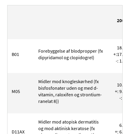
2003
18.831
Forebyggelse af blodpropper (fx
B01
+:17.587
dipyridamol og clopidogrel)
-: 1.244
Midler mod knogleskørhed (fx
10.678
bisfosfonater uden og med d-
M05
+: 9.680
vitamin, raloxifen og strontium-
-: 998
ranelat 8))
Midler mod atopisk dermatitis
6.631
og mod aktinisk keratose (fx
D11AX
+: 6.274