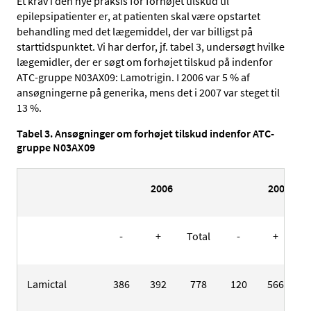
Et krav i den nye praksis for forhøjet tilskud til
epilepsipatienter er, at patienten skal være opstartet
behandling med det lægemiddel, der var billigst på
starttidspunktet. Vi har derfor, jf. tabel 3, undersøgt hvilke
lægemidler, der er søgt om forhøjet tilskud på indenfor
ATC-gruppe N03AX09: Lamotrigin. I 2006 var 5 % af
ansøgningerne på generika, mens det i 2007 var steget til
13 %.
Tabel 3. Ansøgninger om forhøjet tilskud indenfor ATC-
gruppe N03AX09
2006
2007
-
+
Total
-
+
T
Lamictal
386
392
778
120
566