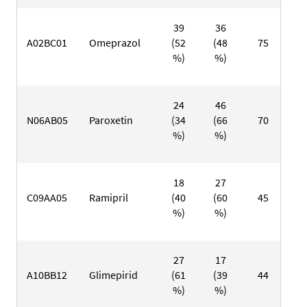
39
36
2
A02BC01
Omeprazol
(52
(48
75
(3
%)
%)
%
24
46
1
N06AB05
Paroxetin
(34
(66
70
(2
%)
%)
%
18
27
1
C09AA05
Ramipril
(40
(60
45
(1
%)
%)
%
27
17
9
A10BB12
Glimepirid
(61
(39
44
(3
%)
%)
%