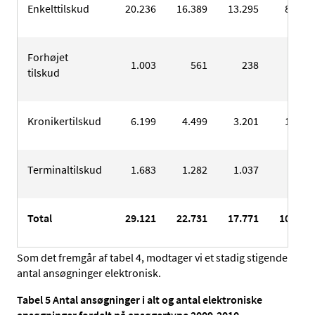
Enkelttilskud
20.236
16.389
13.295
8.375
Forhøjet
1.003
561
238
245
tilskud
Kronikertilskud
6.199
4.499
3.201
1.472
Terminaltilskud
1.683
1.282
1.037
696
Total
29.121
22.731
17.771
10.788
Som det fremgår af tabel 4, modtager vi et stadig stigende
antal ansøgninger elektronisk.
Tabel 5 Antal ansøgninger i alt og antal elektroniske