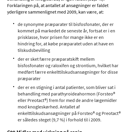
Forklaringen på, at antallet af ansøgninger er faldet
yderligere sammenlignet med 2009, kan være, at:
de synonyme præparater til bisfosfonater, der er
kommet på markedet de seneste år, fortsat er i en
prisklasse, hvor prisen for mange ikke er en
hindring for, at købe præparatet uden at have en
tilskudsbevilling
der er sket færre præparatskift mellem
bisfosfonater og raloxifen og strontium, hvilket har
medført færre enkelttilskudsansøgninger for disse
præparater
der er en stigning i antal patienter, som bliver sat i
behandling med parathyroideahormon (Forsteo®
eller Preotact®) frem for med de andre lægemidler
mod knogleskørhed. Antallet af
enkelttilskudsansøgninger på Forsteo® og Preotact®
er således steget (9,7 %) i forhold til i 2009.