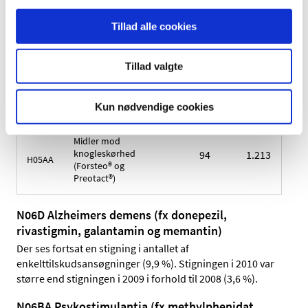
Tillad alle cookies
Midler mod
51
2.315
2.
D06
condylomer (fx
imiquimod)
Tillad valgte
Midler med virkning
851
1.178
2.
C09
på renin-
Kun nødvendige cookies
angiotensinsystemet
Midler mod
knogleskørhed
94
1.213
1.
H05AA
(Forsteo® og
Preotact®)
N06D Alzheimers demens (fx donepezil,
rivastigmin, galantamin og memantin)
Der ses fortsat en stigning i antallet af
enkelttilskudsansøgninger (9,9 %). Stigningen i 2010 var
større end stigningen i 2009 i forhold til 2008 (3,6 %).
N06BA Psykostimulantia (fx methylphenidat,