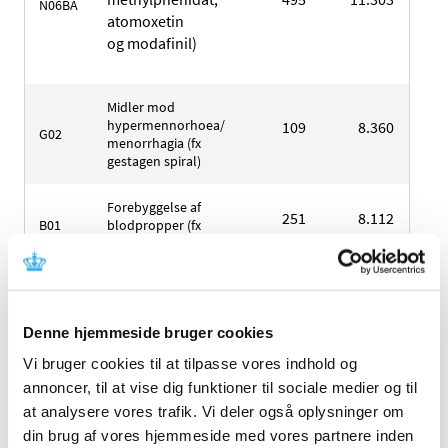
N06BA
atomoxetin
og modafinil)
Midler mod
hypermennorhoea/
109
8.360
8.
G02
menorrhagia (fx
gestagen spiral)
Forebyggelse af
251
8.112
8.
B01
blodpropper (fx
clopidogrel)
Midler mod
knogleskørhed
(fx bisfosfonater
Denne hjemmeside bruger cookies
263
6.022
6.
M05
uden og med D-
vitamin,
Vi bruger cookies til at tilpasse vores indhold og
raloxifen og
annoncer, til at vise dig funktioner til sociale medier og til
strontium-ranelat)
at analysere vores trafik. Vi deler også oplysninger om
din brug af vores hjemmeside med vores partnere inden
Ikke markedsførte
454
6.079
6.