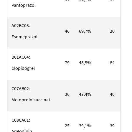
Pantoprazol
A02BC05:
46
69,7%
20
30,
Esomeprazol
B01AC04:
79
48,5%
84
51,
Clopidogrel
C07AB02:
36
47,4%
40
52,
Metoprololsuccinat
C08CA01:
25
39,1%
39
60,
Amlodipin