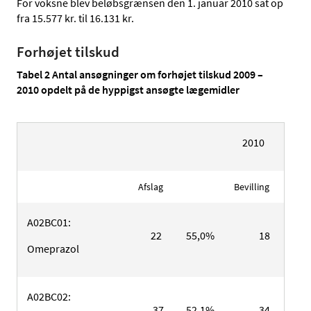
For voksne blev beløbsgrænsen den 1. januar 2010 sat op
fra 15.577 kr. til 16.131 kr.
Forhøjet tilskud
Tabel 2 Antal ansøgninger om forhøjet tilskud 2009 –
2010 opdelt på de hyppigst ansøgte lægemidler
2010
Afslag
Bevilling
A02BC01:
22
55,0%
18
45,
Omeprazol
A02BC02:
37
52,1%
34
47,