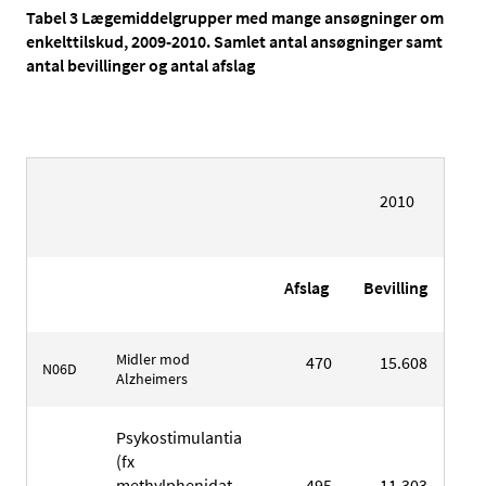
Tabel 3 Lægemiddelgrupper med mange ansøgninger om
enkelttilskud, 2009-2010. Samlet antal ansøgninger samt
antal bevillinger og antal afslag
2010
Afslag
Bevilling
Tot
Midler mod
470
15.608
16.
N06D
Alzheimers
Psykostimulantia
(fx
methylphenidat,
495
11.303
11.