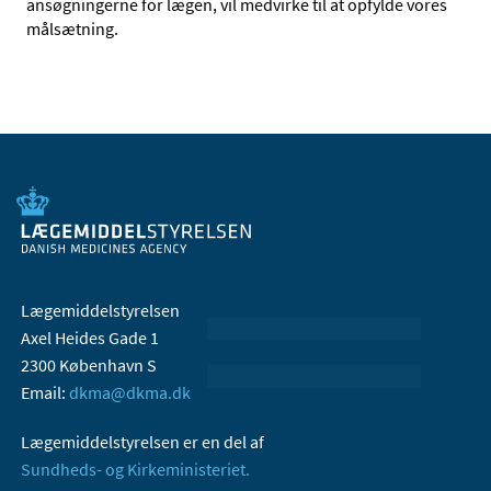
ansøgningerne for lægen, vil medvirke til at opfylde vores
målsætning.
Lægemiddelstyrelsen
Axel Heides Gade 1
2300 København S
Email:
dkma@dkma.dk
Lægemiddelstyrelsen er en del af
Sundheds- og Kirkeministeriet.