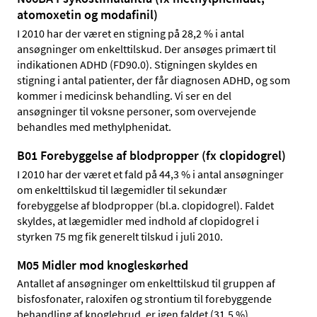
atomoxetin og modafinil)
I 2010 har der været en stigning på 28,2 % i antal
ansøgninger om enkelttilskud. Der ansøges primært til
indikationen ADHD (FD90.0). Stigningen skyldes en
stigning i antal patienter, der får diagnosen ADHD, og som
kommer i medicinsk behandling. Vi ser en del
ansøgninger til voksne personer, som overvejende
behandles med methylphenidat.
B01 Forebyggelse af blodpropper (fx clopidogrel)
I 2010 har der været et fald på 44,3 % i antal ansøgninger
om enkelttilskud til lægemidler til sekundær
forebyggelse af blodpropper (bl.a. clopidogrel). Faldet
skyldes, at lægemidler med indhold af clopidogrel i
styrken 75 mg fik generelt tilskud i juli 2010.
M05 Midler mod knogleskørhed
Antallet af ansøgninger om enkelttilskud til gruppen af
bisfosfonater, raloxifen og strontium til forebyggende
behandling af knoglebrud, er igen faldet (31,5 %).