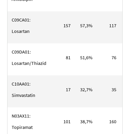
C09CA01:
157
57,3%
117
42,
Losartan
C09DA01:
81
51,6%
76
48,
Losartan/Thiazid
C10AA01:
17
32,7%
35
67,
Simvastatin
N03AX11:
101
38,7%
160
61,
Topiramat