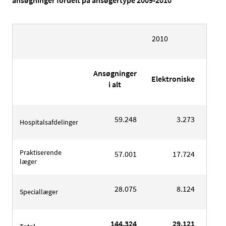
ansøgninger fordelt på ansøgertype 2009-2010
2010
Ansøgninger
Elektroniske
%
i alt
59.248
3.273
5,5
Hospitalsafdelinger
Praktiserende
57.001
17.724
31,1
læger
28.075
8.124
28,9
Speciallæger
144.324
29.121
20,2