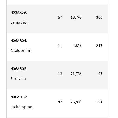
N03AX09:
57
13,7%
360
86,
Lamotrigin
N06AB04:
11
4,8%
217
95,
Citalopram
N06AB06:
13
21,7%
47
78,
Sertralin
N06AB10:
42
25,8%
121
74,
Escitalopram