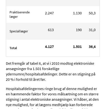
Praktiserende
2.247
1.130
50,3
2.2
læger
613
190
31,0
6
Speciallæger
4.127
1.501
36,4
4.1
Total
Det fremgår af tabel 6, at vi i 2010 modtog elektroniske
ansøgninger fra 1.501 forskellige
ydernumre/hospitalsafdelinger. Dette er en stigning på
20 % i forhold til året før.
Hospitalsafdelingernes ringe brug af denne mulighed er
en hæmmende faktor for vores målsætning om en større
stigning i antal elektroniske ansøgninger. Vi håber, at den
nye mulighed, for at lægens medhjælp kan forberede