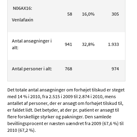
N06AX16:
58
16,0%
305
84,
Venlafaxin
Antal ansøgninger i
941
32,8%
1.933
67,
alt:
Antal personer i alt:
768
974
Det totale antal ansøgninger om forhøjet tilskud er steget
med 14 % i 2010, fra 2.515 i 2009 til 2.874 i 2010, mens
antallet af personer, der er ansøgt om forhøjet tilskud til,
er faldet lidt. Det betyder, at der pr. patient er ansøgt til
flere forskellige styrker og pakninger. Den samlede
bevillingsprocent er næsten uændret fra 2009 (67,6 %) til
2010 (67,2 %).