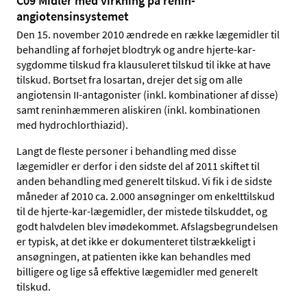
C09 Midler med virkning på renin-
angiotensinsystemet
Den 15. november 2010 ændrede en række lægemidler til
behandling af forhøjet blodtryk og andre hjerte-kar-
sygdomme tilskud fra klausuleret tilskud til ikke at have
tilskud. Bortset fra losartan, drejer det sig om alle
angiotensin II-antagonister (inkl. kombinationer af disse)
samt reninhæmmeren aliskiren (inkl. kombinationen
med hydrochlorthiazid).
Langt de fleste personer i behandling med disse
lægemidler er derfor i den sidste del af 2011 skiftet til
anden behandling med generelt tilskud. Vi fik i de sidste
måneder af 2010 ca. 2.000 ansøgninger om enkelttilskud
til de hjerte-kar-lægemidler, der mistede tilskuddet, og
godt halvdelen blev imødekommet. Afslagsbegrundelsen
er typisk, at det ikke er dokumenteret tilstrækkeligt i
ansøgningen, at patienten ikke kan behandles med
billigere og lige så effektive lægemidler med generelt
tilskud.