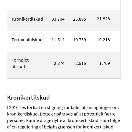
21.828
Kronikertilskud
33.704
25.895
18.23
Terminaltilskud
11.514
10.739
10.218
9.83
Forhøjet
2.874
2.515
1.769
2.03
tilskud
Kronikertilskud
I 2010 ses fortsat en stigning i antallet af ansøgninger om
kronikertilskud. Dette er på trods af, at potentielt færre
personer kunne drage nytte af kronikertilskud, som følge
af en regulering af beløbsgrænsen for kronikertilskud.