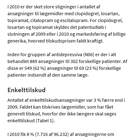
I 2010 er der sket store stigninger i antallet af
ansøgninger til lægemidler med clopidogrel, losartan,
topiramat, citalopram og escitalopram. For clopidogrel,
losartan og topiramat skyldes det patentudløb i
slutningen af 2009 eller i 2010 og markedsføring af billige
generika, hvorved tilskudsprisen faldt kraftigt.
Inden for gruppen af antidepressiva (N06) er der i alt
behandlet 889 ansøgninger til 302 forskellige patienter. Af
disse er 549 (62 %) ansøgninger til 69 (23 %) forskellige
patienter indsendt af den samme læge.
Enkelttilskud
Antallet af enkelttilskudsansøgninger var 3 % færre end i
2009. Faldet kan tilskrives lægemidler, som har fået
generelt tilskud, hvorfor der ikke længere skal søges
enkelttilskud (Tabel 1).
I 2010 fik 8 % (7.716 af 96.232) af ansøgningerne om