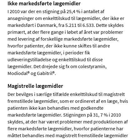
Ikke markedsførte lægemidler
I 2010 var der en stigning på 25,4 % i antallet af
ansøgninger om enkelttilskud til lægemidler, der ikke er
markedsført i Danmark, fra 5.211 til 6.533. Dette skyldes
primært, at der flere gange i løbet af året var problemer
med levering af forskellige markedsførte lægemidler,
hvorfor patienter, der ikke kunne skiftes til andre
markedsførte lægemidler, i perioder fik
udleveringstilladelse og enkelttilskud til disse
lægemidler. Det drejede sig fx om colestyramin,
Modiodal® og Gabitril®.
Magistrelle lægemidler
Der bevilges i særlige tilfælde enkelttilskud til magistrelt
fremstillede lægemidler, som er ordineret af en læge, hvis
patienten ikke kan behandles med godkendte
markedsførte lægemidler. Stigningen på 31, 7 % i 2010
skyldes, at der har været problemer med produktionen af
flere markedsførte lægemidler, hvorfor patienterne har
måttet behandles med magistrelt fremstillede lægemidler