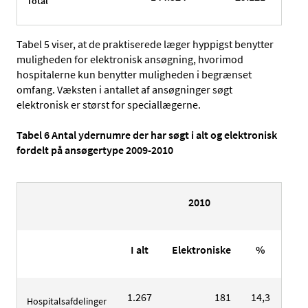
Total
Tabel 5 viser, at de praktiserede læger hyppigst benytter
muligheden for elektronisk ansøgning, hvorimod
hospitalerne kun benytter muligheden i begrænset
omfang. Væksten i antallet af ansøgninger søgt
elektronisk er størst for speciallægerne.
Tabel 6 Antal ydernumre der har søgt i alt og elektronisk
fordelt på ansøgertype 2009-2010
2010
I alt
Elektroniske
%
I al
1.267
181
14,3
1.3
Hospitalsafdelinger