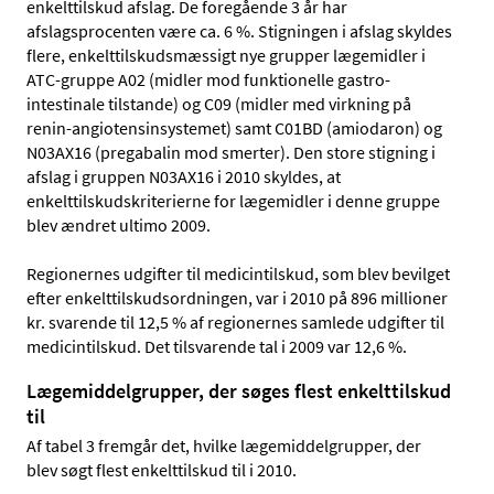
enkelttilskud afslag. De foregående 3 år har
afslagsprocenten være ca. 6 %. Stigningen i afslag skyldes
flere, enkelttilskudsmæssigt nye grupper lægemidler i
ATC-gruppe A02 (midler mod funktionelle gastro-
intestinale tilstande) og C09 (midler med virkning på
renin-angiotensinsystemet) samt C01BD (amiodaron) og
N03AX16 (pregabalin mod smerter). Den store stigning i
afslag i gruppen N03AX16 i 2010 skyldes, at
enkelttilskudskriterierne for lægemidler i denne gruppe
blev ændret ultimo 2009.
Regionernes udgifter til medicintilskud, som blev bevilget
efter enkelttilskudsordningen, var i 2010 på 896 millioner
kr. svarende til 12,5 % af regionernes samlede udgifter til
medicintilskud. Det tilsvarende tal i 2009 var 12,6 %.
Lægemiddelgrupper, der søges flest enkelttilskud
til
Af tabel 3 fremgår det, hvilke lægemiddelgrupper, der
blev søgt flest enkelttilskud til i 2010.