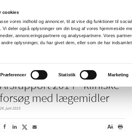
 cookies
passe vores indhold og annoncer, til at vise dig funktioner til soci
Nyheder
Om os
Kontakt
fik. Vi deler også oplysninger om din brug af vores hjemmeside m
 medier, annonceringspartnere og analysepartnere. Vores partne
 og
Tilskud og
Apoteker og salg af
Me
ndre oplysninger, du har givet dem, eller som de har indsamlet 
rmation
priser
medicin
ud
14 - kliniske forsøg med lægemidler
Præferencer
Statistik
Marketing
Årsrapport 2014 - kliniske
forsøg med lægemidler
26. juni 2015