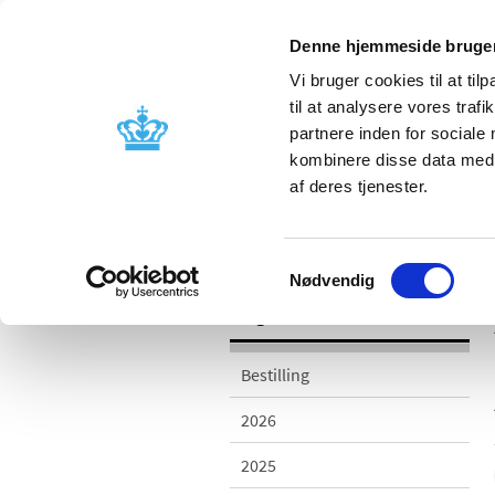
Denne hjemmeside bruger
Vi bruger cookies til at til
til at analysere vores tra
partnere inden for sociale
Godkendelse og
Bivirkninger
kombinere disse data med a
kontrol
produktinfo
af deres tjenester.
/
/
Udgivelser
2015
Årsrapport 20
Samtykkevalg
Nødvendig
Udgivelser
Bestilling
2026
2025