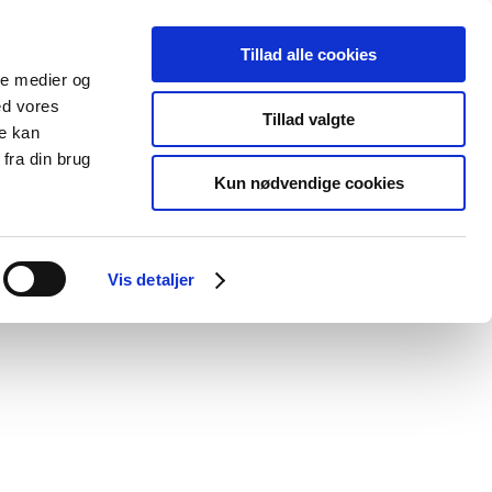
Tillad alle cookies
ale medier og
Udgivelser
Cookies
ed vores
Tillad valgte
re kan
dicinsk
Særlige
fra din brug
styr
produktområder
Kun nødvendige cookies
Vis detaljer