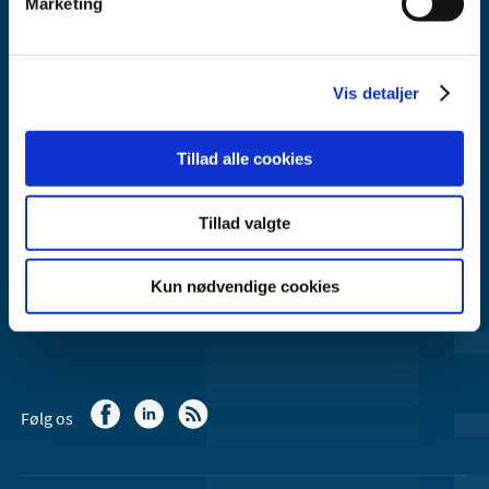
Marketing
Lægemiddelstyrelsen
Axel Heides Gade 1
Vis detaljer
2300 København S
Email:
dkma@dkma.dk
Tillad alle cookies
Lægemiddelstyrelsen er en del af
Sundheds- og Kirkeministeriet.
Tillad valgte
Kontakt Lægemiddelstyrelsen
Kun nødvendige cookies
44 88 95 95 (kl. 9 - 15)
Følg os