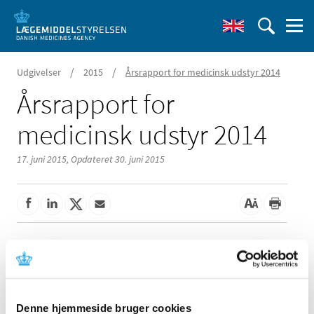
/
/
Udgivelser
2015
Årsrapport for medicinsk udstyr 2014
Årsrapport for
medicinsk udstyr 2014
17. juni 2015,
Opdateret 30. juni 2015
Sundhedsstyrelsens årsrapport for medicinsk udstyr.
Første del
indeholder data og statistik over
arbejdet med
medicinsk udstyr i 2014. Anden del fokuserer
på
markante sager og aktiviteter samt opfølgning på
Denne hjemmeside bruger cookies
sagen vedrørende metal-mod-metalhofterne.
Tredje og