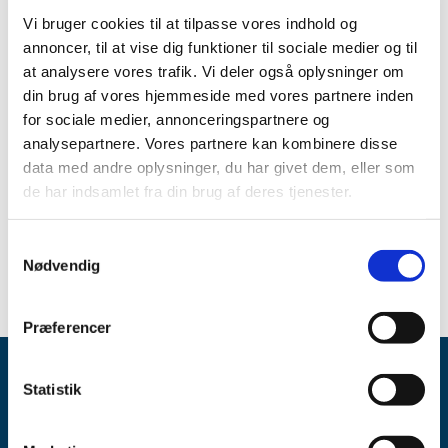
sidste del er en gennemgang af de vigtigste nationale og
Vi bruger cookies til at tilpasse vores indhold og
internationale
lovinitiativer for medicinsk udstyr i 2014.
annoncer, til at vise dig funktioner til sociale medier og til
at analysere vores trafik. Vi deler også oplysninger om
Link
din brug af vores hjemmeside med vores partnere inden
for sociale medier, annonceringspartnere og
Årsrapport for medicinsk udstyr 2014
analysepartnere. Vores partnere kan kombinere disse
data med andre oplysninger, du har givet dem, eller som
Emner
de har indsamlet fra din brug af deres tjenester.
Medicinsk udstyr
Årsrapporter
Samtykkevalg
Nødvendig
Præferencer
Statistik