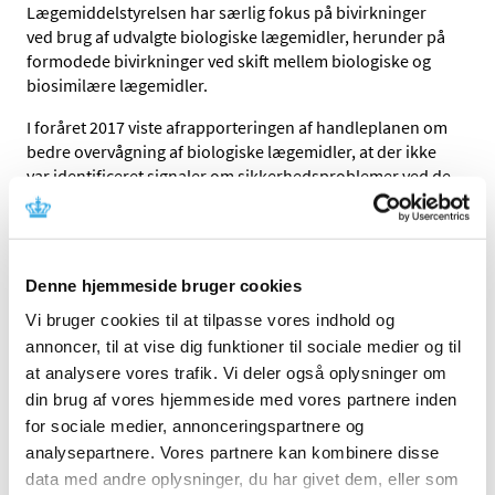
Lægemiddelstyrelsen har særlig fokus på bivirkninger
ved brug af udvalgte biologiske lægemidler, herunder på
formodede bivirkninger ved skift mellem biologiske og
biosimilære lægemidler.
I foråret 2017 viste afrapporteringen af handleplanen om
bedre overvågning af biologiske lægemidler, at der ikke
var identificeret signaler om sikkerhedsproblemer ved de
udvalgte biologiske eller biosimilære lægemidler. Da der
fortsat markedsføres nye biologiske og biosimilære
lægemidler, blev det besluttet, at skærpet overvågning af
bivirkninger ved udvalgte biologiske lægemidler også
Denne hjemmeside bruger cookies
fremadrettet skal være et fokusområde for
Vi bruger cookies til at tilpasse vores indhold og
Lægemiddelstyrelsen.
annoncer, til at vise dig funktioner til sociale medier og til
I denne publikation er der fokus på perioden 1. januar til
at analysere vores trafik. Vi deler også oplysninger om
30. juni 2017, og lægemidlerne frem-går af tabel 1. Det er
din brug af vores hjemmeside med vores partnere inden
de samme lægemidler, som afrapporteringsrapporten
for sociale medier, annonceringspartnere og
omhandler.
analysepartnere. Vores partnere kan kombinere disse
I denne publikation analyseres bivirkningsindberetninger
data med andre oplysninger, du har givet dem, eller som