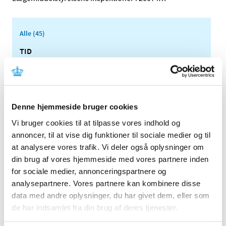
Alle (45)
TID
2024 (2)
2023 (1)
2022 (1)
Denne hjemmeside bruger cookies
2021 (2)
2020 (1)
Vi bruger cookies til at tilpasse vores indhold og
annoncer, til at vise dig funktioner til sociale medier og til
2019 (2)
at analysere vores trafik. Vi deler også oplysninger om
2018 (3)
din brug af vores hjemmeside med vores partnere inden
2017 (5)
for sociale medier, annonceringspartnere og
2016 (2)
analysepartnere. Vores partnere kan kombinere disse
2015 (1)
data med andre oplysninger, du har givet dem, eller som
2014 (1)
de har indsamlet fra din brug af deres tjenester.
2013 (1)