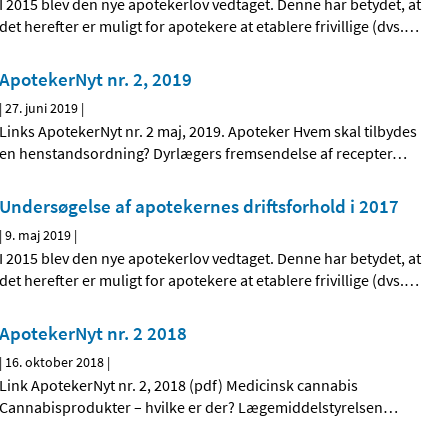
I 2015 blev den nye apotekerlov vedtaget. Denne har betydet, at
det herefter er muligt for apotekere at etablere frivillige (dvs.
…
ApotekerNyt nr. 2, 2019
|
27. juni 2019
|
Links ApotekerNyt nr. 2 maj, 2019. Apoteker Hvem skal tilbydes
en henstandsordning? Dyrlægers fremsendelse af recepter
…
Undersøgelse af apotekernes driftsforhold i 2017
|
9. maj 2019
|
I 2015 blev den nye apotekerlov vedtaget. Denne har betydet, at
det herefter er muligt for apotekere at etablere frivillige (dvs.
…
ApotekerNyt nr. 2 2018
|
16. oktober 2018
|
Link ApotekerNyt nr. 2, 2018 (pdf) Medicinsk cannabis
Cannabisprodukter – hvilke er der? Lægemiddelstyrelsen
…