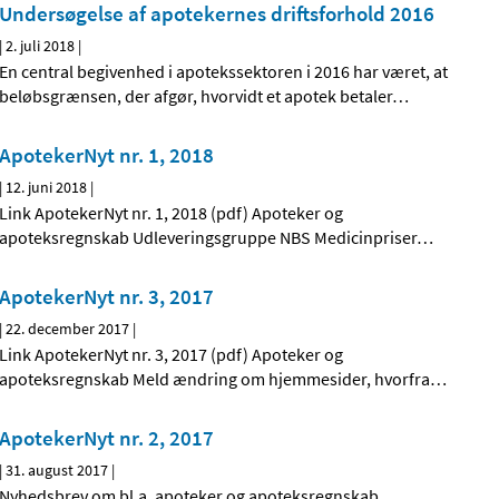
Undersøgelse af apotekernes driftsforhold 2016
|
2. juli 2018
|
En central begivenhed i apotekssektoren i 2016 har været, at
beløbsgrænsen, der afgør, hvorvidt et apotek betaler
…
ApotekerNyt nr. 1, 2018
|
12. juni 2018
|
Link ApotekerNyt nr. 1, 2018 (pdf) Apoteker og
apoteksregnskab Udleveringsgruppe NBS Medicinpriser
…
ApotekerNyt nr. 3, 2017
|
22. december 2017
|
Link ApotekerNyt nr. 3, 2017 (pdf) Apoteker og
apoteksregnskab Meld ændring om hjemmesider, hvorfra
…
ApotekerNyt nr. 2, 2017
|
31. august 2017
|
Nyhedsbrev om bl.a. apoteker og apoteksregnskab,