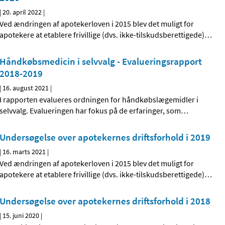
|
20. april 2022
|
Ved ændringen af apotekerloven i 2015 blev det muligt for
apotekere at etablere frivillige (dvs. ikke-tilskudsberettigede)
…
Håndkøbsmedicin i selvvalg - Evalueringsrapport
2018-2019
|
16. august 2021
|
I rapporten evalueres ordningen for håndkøbslægemidler i
selvvalg. Evalueringen har fokus på de erfaringer, som
…
Undersøgelse over apotekernes driftsforhold i 2019
|
16. marts 2021
|
Ved ændringen af apotekerloven i 2015 blev det muligt for
apotekere at etablere frivillige (dvs. ikke-tilskudsberettigede)
…
Undersøgelse over apotekernes driftsforhold i 2018
|
15. juni 2020
|