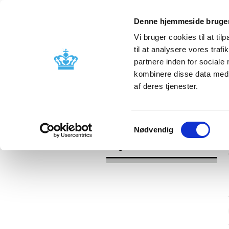
Denne hjemmeside bruger
Vi bruger cookies til at til
til at analysere vores tra
partnere inden for sociale
Godkendelse og
Bivirkninger
kombinere disse data med a
kontrol
produktinfo
af deres tjenester.
/
/
Udgivelser
Kategori
Apoteker o
Samtykkevalg
Nødvendig
Udgivelser