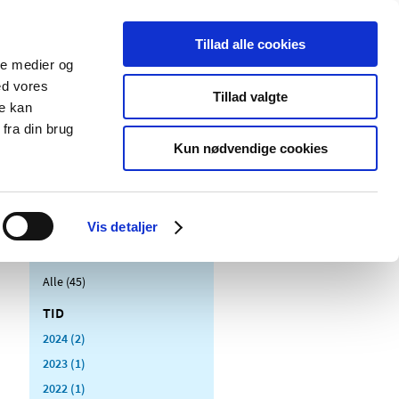
Tillad alle cookies
ale medier og
Udgivelser
Cookies
ed vores
Tillad valgte
re kan
dicinsk
Særlige
fra din brug
styr
produktområder
Kun nødvendige cookies
Vis detaljer
Alle (45)
TID
2024 (2)
2023 (1)
2022 (1)