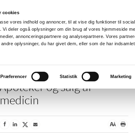
 cookies
passe vores indhold og annoncer, til at vise dig funktioner til soci
Nyheder
Om os
Kontakt
fik. Vi deler også oplysninger om din brug af vores hjemmeside m
 medier, annonceringspartnere og analysepartnere. Vores partne
 og
Tilskud og
Apoteker og salg af
Me
ndre oplysninger, du har givet dem, eller som de har indsamlet 
rmation
priser
medicin
ud
g salg af medicin
Præferencer
Statistik
Marketing
Apoteker og salg af
medicin