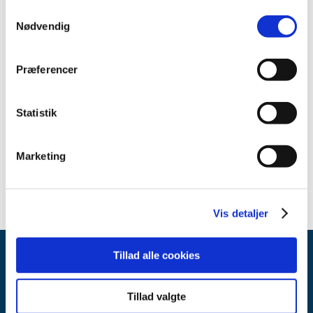
2013 (1)
Samtykkevalg
Nødvendig
2012 (2)
2011 (2)
Præferencer
2010 (1)
2009 (2)
2008 (1)
Statistik
2007 (8)
2006 (2)
Marketing
2005 (3)
Vis detaljer
Tillad alle cookies
Tillad valgte