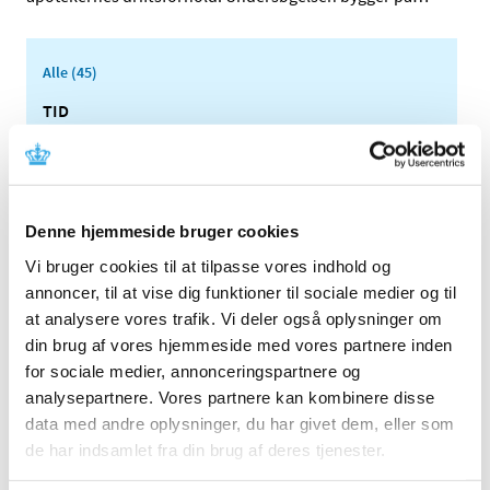
Alle (45)
TID
2024 (2)
2023 (1)
2022 (1)
Denne hjemmeside bruger cookies
2021 (2)
2020 (1)
Vi bruger cookies til at tilpasse vores indhold og
annoncer, til at vise dig funktioner til sociale medier og til
2019 (2)
at analysere vores trafik. Vi deler også oplysninger om
2018 (3)
din brug af vores hjemmeside med vores partnere inden
2017 (5)
for sociale medier, annonceringspartnere og
2016 (2)
analysepartnere. Vores partnere kan kombinere disse
2015 (1)
data med andre oplysninger, du har givet dem, eller som
februar (1)
de har indsamlet fra din brug af deres tjenester.
2014 (1)