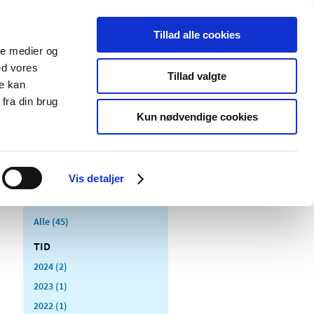
Tillad alle cookies
ale medier og
Udgivelser
Cookies
ed vores
Tillad valgte
re kan
dicinsk
Særlige
fra din brug
styr
produktområder
Kun nødvendige cookies
Vis detaljer
Alle (45)
TID
2024 (2)
2023 (1)
2022 (1)