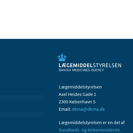
Lægemiddelstyrelsen
Axel Heides Gade 1
2300 København S
Email:
dkma@dkma.dk
Lægemiddelstyrelsen er en del af
Sundheds- og Kirkeministeriet.