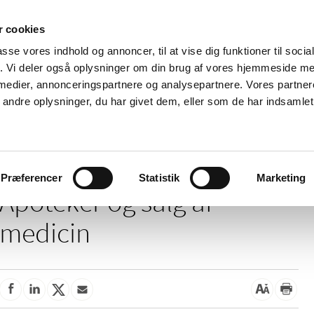
 cookies
passe vores indhold og annoncer, til at vise dig funktioner til soci
Nyheder
Om os
Kontakt
fik. Vi deler også oplysninger om din brug af vores hjemmeside m
 medier, annonceringspartnere og analysepartnere. Vores partne
 og
Tilskud og
Apoteker og salg af
Me
ndre oplysninger, du har givet dem, eller som de har indsamlet 
rmation
priser
medicin
ud
g salg af medicin
Præferencer
Statistik
Marketing
Apoteker og salg af
medicin