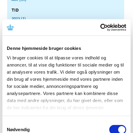
TID
2023 (1)
2022 (2)
2020 (1)
2019 (1)
Denne hjemmeside bruger cookies
2018 (4)
Vi bruger cookies til at tilpasse vores indhold og
2017 (2)
annoncer, til at vise dig funktioner til sociale medier og til
juni (1)
at analysere vores trafik. Vi deler også oplysninger om
marts (1)
din brug af vores hjemmeside med vores partnere inden
2016 (2)
for sociale medier, annonceringspartnere og
2015 (2)
analysepartnere. Vores partnere kan kombinere disse
2014 (3)
data med andre oplysninger, du har givet dem, eller som
de har indsamlet fra din brug af deres tjenester.
2013 (4)
2012 (2)
Samtykkevalg
2011 (2)
Nødvendig