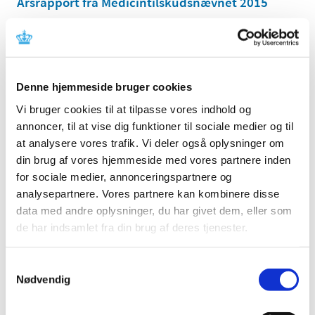
Årsrapport fra Medicintilskudsnævnet 2015
|
23. maj 2016
|
Medicintilskudsnævnet rådgiver i ansøgninger om tilskud
til lægemidler samt i revurdering af lægemidlers
…
Denne hjemmeside bruger cookies
Statistik om medicintilskud i 2015
Vi bruger cookies til at tilpasse vores indhold og
|
9. maj 2016
|
annoncer, til at vise dig funktioner til sociale medier og til
Udvalgt statistik over medicintilskud i 2015: antal
at analysere vores trafik. Vi deler også oplysninger om
ansøgninger, bevillinger og sagsbehandlingstider m.m.
din brug af vores hjemmeside med vores partnere inden
for sociale medier, annonceringspartnere og
Årsrapport fra Medicintilskudsnævnet 2014
analysepartnere. Vores partnere kan kombinere disse
|
26. marts 2015
|
data med andre oplysninger, du har givet dem, eller som
Medicintilskudsnævnet rådgiver i ansøgninger om tilskud
de har indsamlet fra din brug af deres tjenester.
til lægemidler samt i revurdering af lægemidlers
…
Samtykkevalg
Forbruget af stærke smertestillende
Nødvendig
lægemidler
|
3. marts 2015
|