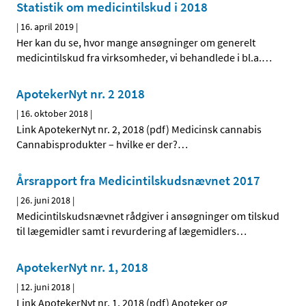
Statistik om medicintilskud i 2018
|
16. april 2019
|
Her kan du se, hvor mange ansøgninger om generelt
medicintilskud fra virksomheder, vi behandlede i bl.a.
…
ApotekerNyt nr. 2 2018
|
16. oktober 2018
|
Link ApotekerNyt nr. 2, 2018 (pdf) Medicinsk cannabis
Cannabisprodukter – hvilke er der?
…
Årsrapport fra Medicintilskudsnævnet 2017
|
26. juni 2018
|
Medicintilskudsnævnet rådgiver i ansøgninger om tilskud
til lægemidler samt i revurdering af lægemidlers
…
ApotekerNyt nr. 1, 2018
|
12. juni 2018
|
Link ApotekerNyt nr. 1, 2018 (pdf) Apoteker og