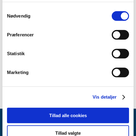
2014 (3)
Samtykkevalg
2013 (4)
Nødvendig
2012 (2)
2011 (2)
Præferencer
2010 (2)
2009 (2)
Statistik
2008 (2)
2007 (2)
Marketing
2006 (2)
1999 (1)
Vis detaljer
Tillad alle cookies
Tillad valgte