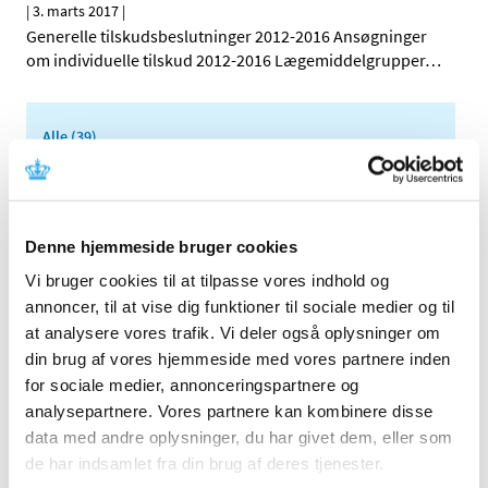
|
3. marts 2017
|
Generelle tilskudsbeslutninger 2012-2016 Ansøgninger
om individuelle tilskud 2012-2016 Lægemiddelgrupper
…
Alle (39)
TID
2023 (1)
2022 (2)
Denne hjemmeside bruger cookies
2020 (1)
Vi bruger cookies til at tilpasse vores indhold og
2019 (1)
annoncer, til at vise dig funktioner til sociale medier og til
2018 (4)
at analysere vores trafik. Vi deler også oplysninger om
2017 (2)
din brug af vores hjemmeside med vores partnere inden
for sociale medier, annonceringspartnere og
juni (1)
analysepartnere. Vores partnere kan kombinere disse
marts (1)
data med andre oplysninger, du har givet dem, eller som
2016 (2)
de har indsamlet fra din brug af deres tjenester.
2015 (2)