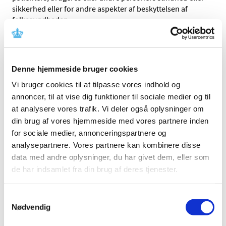
sikkerhed eller for andre aspekter af beskyttelsen af
folkesundheden
d) fabrikanten har senest
den 26. maj 2025
indført et
kvalitetsstyringssystem i overensstemmelse med artikel
10, stk. 8
Denne hjemmeside bruger cookies
e) fabrikanten eller den autoriserede repræsentant har
Vi bruger cookies til at tilpasse vores indhold og
indgivet en formel ansøgning til et bemyndiget organ om
annoncer, til at vise dig funktioner til sociale medier og til
overensstemmelsesvurdering i henhold til IVD-
at analysere vores trafik. Vi deler også oplysninger om
forordningen senest
din brug af vores hjemmeside med vores partnere inden
I. den 26. maj 2025 (for klasse D udstyr),
for sociale medier, annonceringspartnere og
analysepartnere. Vores partnere kan kombinere disse
II. 26. maj 2026 (for klasse C udstyr), eller
data med andre oplysninger, du har givet dem, eller som
de har indsamlet fra din brug af deres tjenester.
III. 26. maj 2027 (for klasse B udstyr og for udstyr i klasse
A, der bringes i omsætning i steril tilstand)
Samtykkevalg
Det bemyndigede organ og fabrikanten eller den
Nødvendig
autoriserede repræsentant skal have indgået en skriftlig
aftale om at fortsætte med