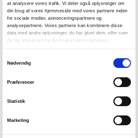
|
7. september 2016
|
at analysere vores trafik. Vi deler også oplysninger om
Denne meddelelse indeholder information om
din brug af vores hjemmeside med vores partnere inden
tilbagetrækning af udstyret.
for sociale medier, annonceringspartnere og
analysepartnere. Vores partnere kan kombinere disse
Armeo®Spring
data med andre oplysninger, du har givet dem, eller som
de har indsamlet fra din brug af deres tjenester.
|
23. marts 2016
|
Denne meddelelse indeholder information om
tilbagetrækning af udstyret.
Samtykkevalg
Nødvendig
Lokomat®Pro
|
23. marts 2016
|
Præferencer
Denne meddelelse indeholder information om
tilbagetrækning af udstyret.
Statistik
Essure
|
18. marts 2016
|
Marketing
Denne meddelelse indeholder information om en
opdatering af udstyrets vejledning.