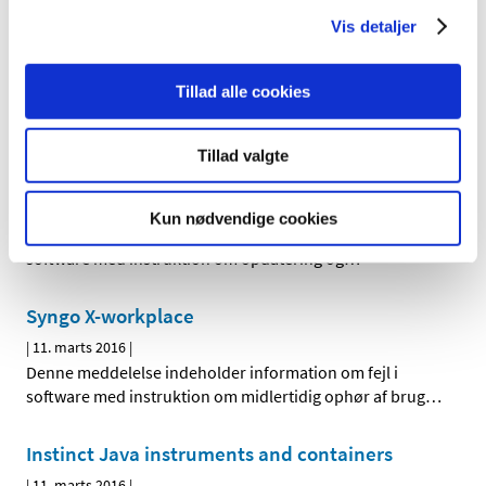
Vis detaljer
Arctic Sun® Temperature Management System
|
21. marts 2016
|
Tillad alle cookies
Denne meddelelse indeholder information om
tilbagetrækning af udstyret.
Tillad valgte
AQURE system
|
24. marts 2016
|
Kun nødvendige cookies
Denne meddelelse indeholder information om fejl i
software med instruktion om opdatering og
…
Syngo X-workplace
|
11. marts 2016
|
Denne meddelelse indeholder information om fejl i
software med instruktion om midlertidig ophør af brug
…
Instinct Java instruments and containers
|
11. marts 2016
|