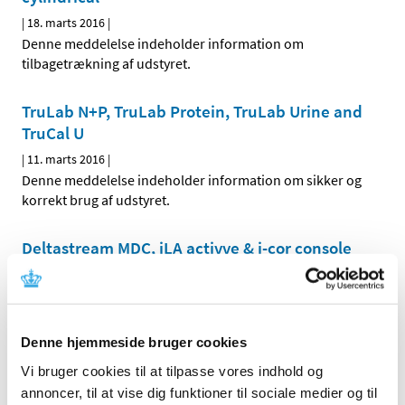
|
18. marts 2016
|
Denne meddelelse indeholder information om
tilbagetrækning af udstyret.
TruLab N+P, TruLab Protein, TruLab Urine and
TruCal U
|
11. marts 2016
|
Denne meddelelse indeholder information om sikker og
korrekt brug af udstyret.
Deltastream MDC, iLA activve & i-cor console
|
21. marts 2016
|
Denne meddelelse indeholder information om fejl ved
udstyret, der kræver korrektion og instruktion i
…
Denne hjemmeside bruger cookies
Dimension Vista System - Blood Urea Nitrogen
Vi bruger cookies til at tilpasse vores indhold og
(BUN) Flex Reagent Cartridge
annoncer, til at vise dig funktioner til sociale medier og til