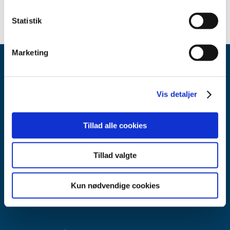
Statistik
Marketing
Vis detaljer
Tillad alle cookies
Lægemiddelstyrelsen
Axel Heides Gade 1
2300 København S
Tillad valgte
Email:
dkma@dkma.dk
Kun nødvendige cookies
Lægemiddelstyrelsen er en del af
Sundheds- og Kirkeministeriet.