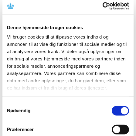
Referencer
Produkt: Artis zee biplane and Artis Q biplane
Fabrikant: Siemens Healthcare GmbH
Denne hjemmeside bruger cookies
Fabrikantens referencenummer: AX055/17/S
Vi bruger cookies til at tilpasse vores indhold og
(FSCA), AX033/18/S (FSN)
annoncer, til at vise dig funktioner til sociale medier og til
at analysere vores trafik. Vi deler også oplysninger om
Lægemiddelstyrelsens sagsnummer:
2018111844
din brug af vores hjemmeside med vores partnere inden
for sociale medier, annonceringspartnere og
Emner
analysepartnere. Vores partnere kan kombinere disse
data med andre oplysninger, du har givet dem, eller som
Medicinsk udstyr
de har indsamlet fra din brug af deres tjenester.
Samtykkevalg
Relateret indhold
Nødvendig
Sikkerhedsmeddelelse om Artis zee biplane and Artis Q
biplane
(pdf - 0,03 MB)
Præferencer