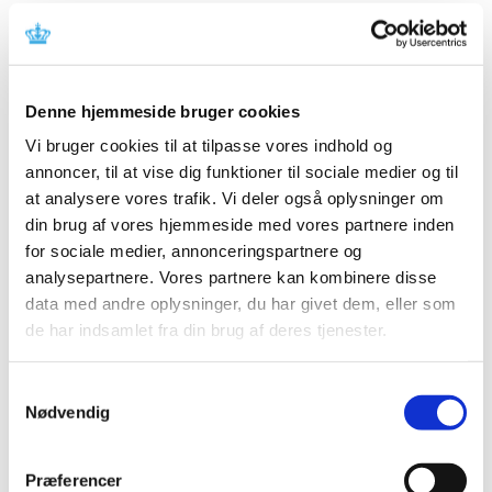
fabrikanten.
Referencer
Denne hjemmeside bruger cookies
Produkt: Milou System
Vi bruger cookies til at tilpasse vores indhold og
Fabrikant: Medexa Diagnostisk Service AB
annoncer, til at vise dig funktioner til sociale medier og til
Fabrikantens referencenummer: CO-202
at analysere vores trafik. Vi deler også oplysninger om
Lægemiddelstyrelsens sagsnummer:
2026022056
din brug af vores hjemmeside med vores partnere inden
for sociale medier, annonceringspartnere og
Emner
analysepartnere. Vores partnere kan kombinere disse
data med andre oplysninger, du har givet dem, eller som
Medicinsk udstyr
de har indsamlet fra din brug af deres tjenester.
Samtykkevalg
Relateret indhold
Nødvendig
Sikkerhedsmeddelelse om Milou System (DK, EN)
(pdf - 0,89
MB)
Præferencer