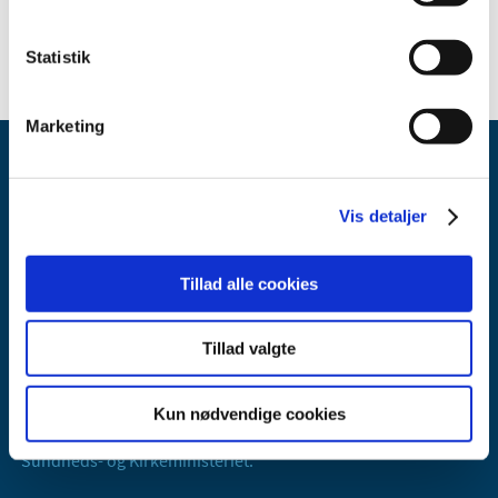
Statistik
Marketing
Vis detaljer
Tillad alle cookies
Lægemiddelstyrelsen
Axel Heides Gade 1
Tillad valgte
2300 København S
Email:
dkma@dkma.dk
Kun nødvendige cookies
Lægemiddelstyrelsen er en del af
Sundheds- og Kirkeministeriet.