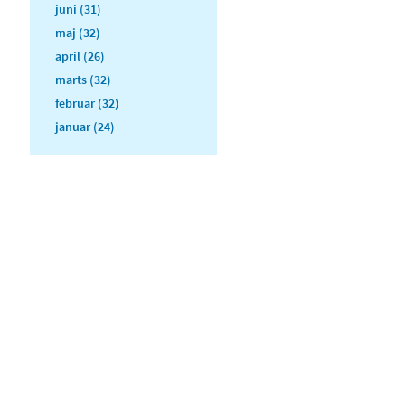
juni (31)
maj (32)
april (26)
marts (32)
februar (32)
januar (24)