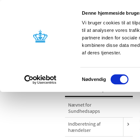
Denne hjemmeside bruger
Vi bruger cookies til at til
til at analysere vores tra
partnere inden for sociale
Godkendelse og
Bivirkninger
kombinere disse data med a
kontrol
produktinfo
af deres tjenester.
/
Medicinsk udstyr
Sikkerhedsmeddel
Samtykkevalg
Nødvendig
Medicinsk udstyr
Nævnet for
Sundhedsapps
Indberetning af
hændelser