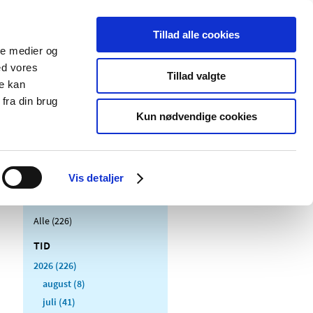
Tillad alle cookies
ale medier og
Udgivelser
Cookies
ed vores
Tillad valgte
re kan
dicinsk
Særlige
fra din brug
styr
produktområder
Kun nødvendige cookies
Vis detaljer
Alle (226)
TID
2026 (226)
august (8)
juli (41)