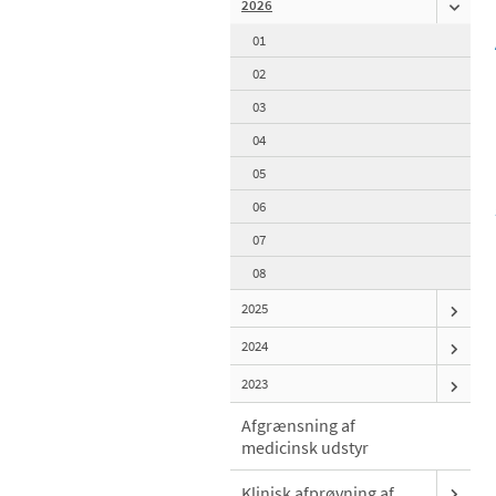
2026
01
02
03
04
05
06
07
08
2025
2024
2023
Afgrænsning af
medicinsk udstyr
Klinisk afprøvning af