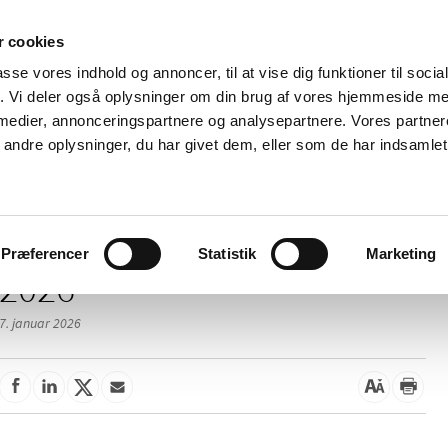
 cookies
passe vores indhold og annoncer, til at vise dig funktioner til soci
Nyheder
Om os
Kontakt
fik. Vi deler også oplysninger om din brug af vores hjemmeside m
 medier, annonceringspartnere og analysepartnere. Vores partne
 og
Tilskud og
Apoteker og salg af
Me
ndre oplysninger, du har givet dem, eller som de har indsamlet 
rmation
priser
medicin
ud
/
elser
2026
Præferencer
Statistik
Marketing
2026
7. januar 2026