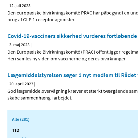
|
12. juli 2023
|
Den europæiske bivirkningskomité PRAC har påbegyndt en under
brug af GLP-1 receptor agonister.
Covid-19-vacciners sikkerhed vurderes fortløbende
|
3. maj 2023
|
Den Europæiske Bivirkningskomité (PRAC) offentliggør regelmæ
Heri samles ny viden om vaccinerne og deres bivirkninger.
Lægemiddelstyrelsen søger 1 nyt medlem til Rådet
|
20. april 2023
|
God lægemiddelovervågning kræver et stærkt tværgående samarb
skabe sammenhæng i arbejdet.
Alle (281)
TID