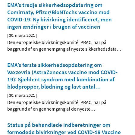
EMA’s tredje sikkerhedsopdatering om
Comirnaty, Pfizer/BioNTechs vaccine mod
COVID-19: Ny bivirkning identificeret, men
ingen ændringer i brugen af vaccinen
|
30. marts 2021
|
Den europæiske bivirkningskomité, PRAC, har på
baggrund af en gennemgang af nyeste sikkerhedsdata
…
EMA’s første sikkerhedsopdatering om
Vaxzevria (AstraZenecas vaccine mod COVID-
19): Sjældent syndrom med kombination af
blodpropper, blødning og lavt antal
…
|
30. marts 2021
|
Den europæiske bivirkningskomité, PRAC, har på
baggrund af en gennemgang af de nyeste
…
Status på behandlede indberetninger om
formodede bivirkninger ved COVID-19 Vaccine