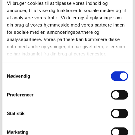
Vi bruger cookies til at tilpasse vores indhold og
formodede bivirkninger ved COVID-19 Vaccine
annoncer, til at vise dig funktioner til sociale medier og til
Moderna efter vaccination af mere end 60.000
at analysere vores trafik. Vi deler også oplysninger om
danskere
din brug af vores hjemmeside med vores partnere inden
|
9. april 2021
|
for sociale medier, annonceringspartnere og
Over 60.000 danskere er vaccineret med COVID-19
analysepartnere. Vores partnere kan kombinere disse
Vaccine Moderna. 149 indberetninger om formodede
…
data med andre oplysninger, du har givet dem, eller som
de har indsamlet fra din brug af deres tjenester.
Status på behandlede indberetninger om
formodede bivirkninger ved Vaxzevria efter
Samtykkevalg
vaccination af over 150.000 danskere
Nødvendig
|
9. april 2021
|
Over 150.000 danskere er vaccineret med Vaxzevria. 926
indberetninger om formodede bivirkninger ved
…
Præferencer
Status på behandlede indberetninger om
Statistik
formodede bivirkninger ved Comirnaty
(Pfizer/BioNTech) efter vaccination af mere
end 550.000 danskere
Marketing