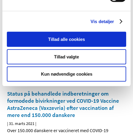
|
9. april 2021
|
Over 550.000 danskere er vaccineret med Comirnaty.
1.529 indberetninger om formodede bivirkninger ved
…
Vis detaljer
Status på behandlede indberetninger om
Tillad alle cookies
formodede bivirkninger ved COVID-19 Vaccine
Moderna efter vaccination af mere end 48.000
danskere
Tillad valgte
|
31. marts 2021
|
Over 48.000 danskere er vaccineret med COVID-19
Kun nødvendige cookies
Vaccine Moderna. 117 indberetninger om formodede
…
Status på behandlede indberetninger om
formodede bivirkninger ved COVID-19 Vaccine
AstraZeneca (Vaxzevria) efter vaccination af
mere end 150.000 danskere
|
31. marts 2021
|
Over 150.000 danskere er vaccineret med COVID-19