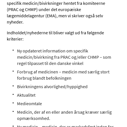
specifik medicin/bivirkninger hentet fra komiteerne
(PRAC og CHMP) under det europæiske
lægemiddelagentur (EMA), men vi skriver også selv
nyheder.
Indholdet/nyhederne til bliver valgt ud fra følgende
kriterier:
Ny opdateret information om specifik
medicin/bivirkning fra PRAC og/eller CHMP – som
regel tilpasset til den danske vinkel
Forbrug af medicinen – medicin med særlig stort
forbrug blandt befolkningen
Bivirkningens alvorlighed/hyppighed
Aktualitet
Medieomtale
Medicin, der af en eller anden årsag kræver særlig
opmærksomhed.
Ny medicin – medicin, der er markedsført inden for