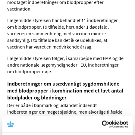
modtaget indberetninger om blodpropper efter
vaccination.
Lægemiddelstyrelsen har behandlet 11 indberetninger
om blodpropper. I 9 tilfælde, herunder 1 dødsfald,
vurderes en sammenhæng med vaccinen mindre
sandsynlig. I to tilfælde kan det ikke udelukkes, at
vaccinen har været en medvirkende årsag.
Lægemiddelstyrelsen følger, i samarbejde med EMA og de
andre nationale lægemyndigheder i EU, indberetninger
om blodpropper nøje.
Indberetninger om
usædvanligt sygdomsbillede
med
blodpropper i kombination med et lavt antal
blodplader og blødninger
Der er både i Danmark og udlandet indsendt
indberetninger om meget sjældne, men alvorlige tilfælde
af en kombination af blodpropper og et lavt antal
blodplader, i nogle tilfælde ledsaget af blødning, efter
vaccination med Vaxzevria. Blodpropperne er i disse