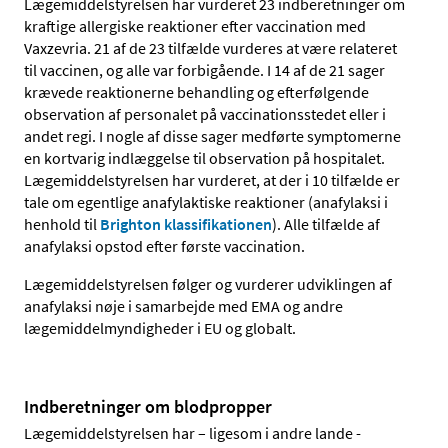
Lægemiddelstyrelsen har vurderet 23 indberetninger om
kraftige allergiske reaktioner efter vaccination med
Vaxzevria. 21 af de 23 tilfælde vurderes at være relateret
til vaccinen, og alle var forbigående. I 14 af de 21 sager
krævede reaktionerne behandling og efterfølgende
observation af personalet på vaccinationsstedet eller i
andet regi. I nogle af disse sager medførte symptomerne
en kortvarig indlæggelse til observation på hospitalet.
Lægemiddelstyrelsen har vurderet, at der i 10 tilfælde er
tale om egentlige anafylaktiske reaktioner (anafylaksi i
henhold til
Brighton klassifikationen
). Alle tilfælde af
anafylaksi opstod efter første vaccination.
Lægemiddelstyrelsen følger og vurderer udviklingen af
anafylaksi nøje i samarbejde med EMA og andre
lægemiddelmyndigheder i EU og globalt.
Indberetninger om blodpropper
Lægemiddelstyrelsen har – ligesom i andre lande -