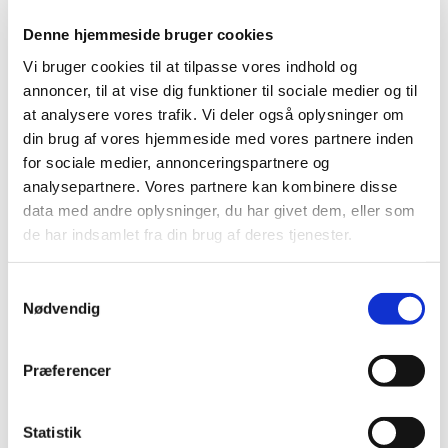
tilfælde set på forskellige eller usædvanlige steder og
med overdreven koagulation (blodstørkning) eller
Denne hjemmeside bruger cookies
blødning i hele kroppen.
Vi bruger cookies til at tilpasse vores indhold og
annoncer, til at vise dig funktioner til sociale medier og til
De fleste af disse tilfælde er opstået inden for de første 14
dage efter vaccinationen. Nogle tilfælde har haft dødeligt
at analysere vores trafik. Vi deler også oplysninger om
udfald.
din brug af vores hjemmeside med vores partnere inden
for sociale medier, annonceringspartnere og
Lægemiddelstyrelsen har behandlet 2 danske
analysepartnere. Vores partnere kan kombinere disse
indberetninger, hvor der er tale om det omtalte
data med andre oplysninger, du har givet dem, eller som
usædvanlige sygdomsbillede med lavt antal blodplader,
de har indsamlet fra din brug af deres tjenester.
blodpropper i små og store kar samt blødning. Én af de to
sager omhandler et dødsfald. Lægemiddelstyrelsen har i
begge tilfælde vurderet, at en sammenhæng med
Samtykkevalg
vaccinen er sandsynlig.
Nødvendig
Lægemiddelstyrelsen har i samarbejde med EMA og de
andre nationale lægemiddelmyndigheder i EU undersøgt
Præferencer
og vurderet sager om det særlige sygdomsbillede med
blodpropper, et lavt antal blodplader og blødninger. En
sammenhæng med vaccinen er fundet sandsynlig. På
Statistik