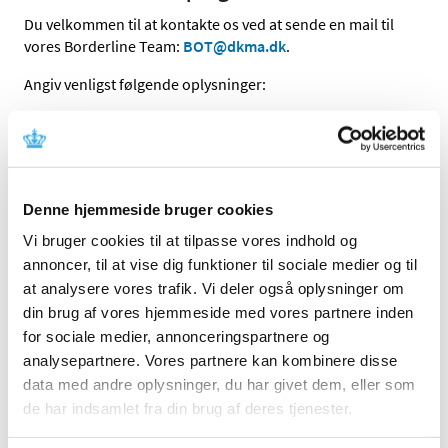
Du velkommen til at kontakte os ved at sende en mail til
vores Borderline Team:
BOT@
dkma.dk
.
Angiv venligst følgende oplysninger:
navn og kontaktoplysninger, fx e-mail-adresse,
adresse eller telefonnummer
søger du generel vejledning eller mere specifik
rådgivning?
Denne hjemmeside bruger cookies
hvilket produkt drejer det sig om?
Vi bruger cookies til at tilpasse vores indhold og
hvordan markedsføres produktet, og hvilke stoffer
annoncer, til at vise dig funktioner til sociale medier og til
indeholder det?
at analysere vores trafik. Vi deler også oplysninger om
din brug af vores hjemmeside med vores partnere inden
Hvis dit produktet endnu ikke er markedsført, kan vi
for sociale medier, annonceringspartnere og
skrive en gratis vejledende udtalelse om produktets
analysepartnere. Vores partnere kan kombinere disse
status og rådgive dig i den forbindelse.
data med andre oplysninger, du har givet dem, eller som
de har indsamlet fra din brug af deres tjenester.
Hvornår kan du forvente svar fra os?