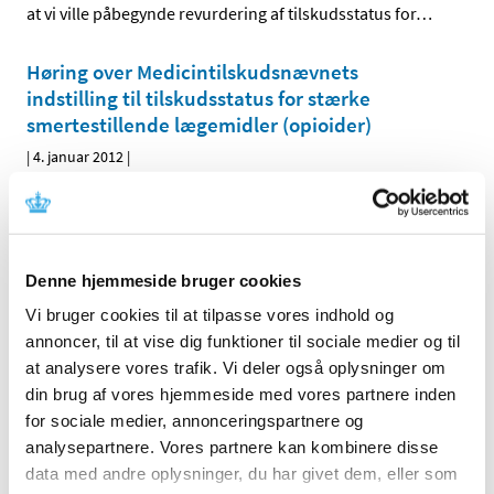
at vi ville påbegynde revurdering af tilskudsstatus for
…
Høring over Medicintilskudsnævnets
indstilling til tilskudsstatus for stærke
smertestillende lægemidler (opioider)
|
4. januar 2012
|
Medicintilskudsnævnet har på Lægemiddelstyrelsens
foranledning revurderet tilskudsstatus for lægemidler i
…
Denne hjemmeside bruger cookies
Alle (2505)
Vi bruger cookies til at tilpasse vores indhold og
TID
annoncer, til at vise dig funktioner til sociale medier og til
2026 (83)
at analysere vores trafik. Vi deler også oplysninger om
2025 (158)
din brug af vores hjemmeside med vores partnere inden
2024 (224)
for sociale medier, annonceringspartnere og
2023 (195)
analysepartnere. Vores partnere kan kombinere disse
data med andre oplysninger, du har givet dem, eller som
2022 (197)