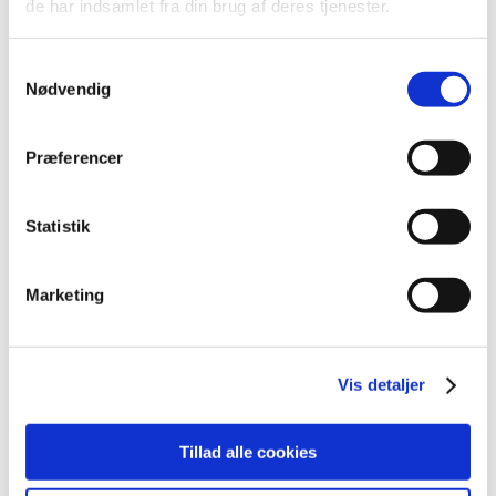
de har indsamlet fra din brug af deres tjenester.
2021 (516)
2020 (263)
Samtykkevalg
2019 (159)
Nødvendig
2018 (150)
2017 (167)
Præferencer
2016 (167)
2015 (33)
Statistik
2014 (44)
2013 (49)
2012 (44)
Marketing
december (2)
november (6)
oktober (4)
Vis detaljer
september (7)
august (1)
Tillad alle cookies
juli (5)
juni (3)