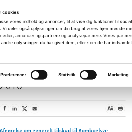
 cookies
passe vores indhold og annoncer, til at vise dig funktioner til soci
Nyheder
Om os
Kontakt
fik. Vi deler også oplysninger om din brug af vores hjemmeside m
 medier, annonceringspartnere og analysepartnere. Vores partne
 og
Tilskud og
Apoteker og salg af
Me
ndre oplysninger, du har givet dem, eller som de har indsamlet 
rmation
priser
medicin
ud
Præferencer
Statistik
Marketing
2016
Afgørelse om generelt tilskud til Komboglyze