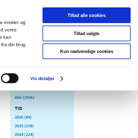
Tillad alle cookies
ale medier og
Udgivelser
Cookies
ed vores
Tillad valgte
re kan
dicinsk
Særlige
fra din brug
styr
produktområder
Kun nødvendige cookies
Vis detaljer
Alle (2506)
TID
2026 (84)
2025 (158)
2024 (224)