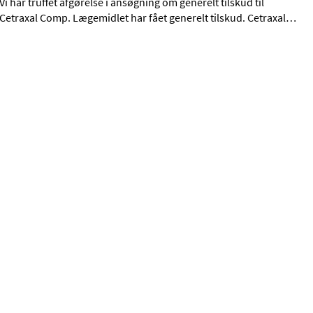
Vi har truffet afgørelse i ansøgning om generelt tilskud til
Cetraxal Comp. Lægemidlet har fået generelt tilskud. Cetraxal
…