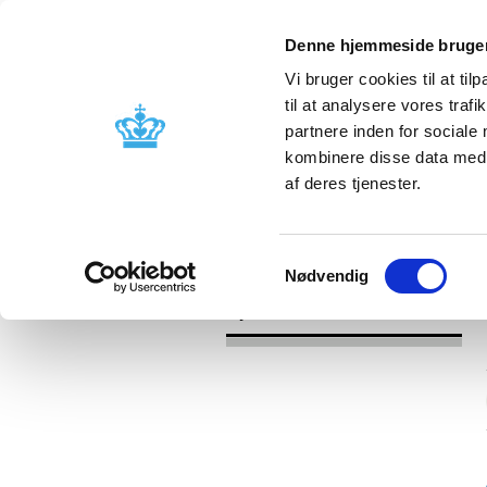
Denne hjemmeside bruger
Vi bruger cookies til at til
til at analysere vores tra
partnere inden for sociale
Godkendelse og
Bivirkninger
kombinere disse data med a
kontrol
produktinfo
af deres tjenester.
/
Nyheder
2016
Samtykkevalg
Nødvendig
Nyheder