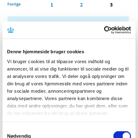
Forrige
1
2
3
Alle (2506)
TID
2026 (84)
Denne hjemmeside bruger cookies
2025 (158)
Vi bruger cookies til at tilpasse vores indhold og
2024 (224)
annoncer, til at vise dig funktioner til sociale medier og til
2023 (195)
at analysere vores trafik. Vi deler også oplysninger om
2022 (197)
din brug af vores hjemmeside med vores partnere inden
2021 (516)
for sociale medier, annonceringspartnere og
2020 (263)
analysepartnere. Vores partnere kan kombinere disse
data med andre oplysninger, du har givet dem, eller som
2019 (159)
de har indsamlet fra din brug af deres tjenester.
2018 (150)
2017 (167)
Samtykkevalg
2016 (167)
Nødvendig