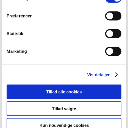
2015 (33)
2014 (44)
Præferencer
december (3)
november (3)
oktober (1)
Statistik
september (7)
august (4)
Marketing
juli (2)
juni (8)
maj (2)
Vis detaljer
april (2)
marts (3)
Tillad alle cookies
februar (6)
januar (3)
2013 (49)
Tillad valgte
2012 (44)
2011 (13)
Kun nødvendige cookies