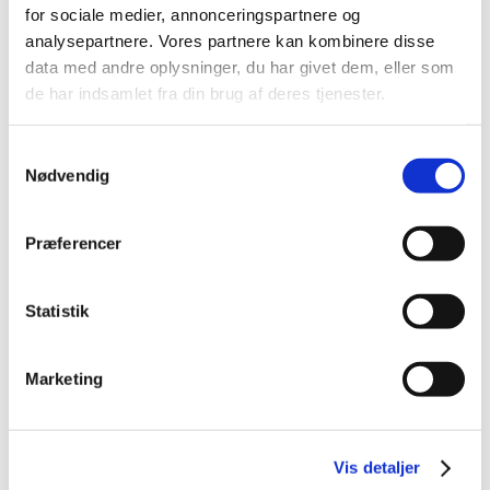
TID
for sociale medier, annonceringspartnere og
2026 (84)
analysepartnere. Vores partnere kan kombinere disse
2025 (158)
data med andre oplysninger, du har givet dem, eller som
de har indsamlet fra din brug af deres tjenester.
2024 (224)
2023 (195)
Samtykkevalg
2022 (197)
Nødvendig
2021 (516)
2020 (263)
Præferencer
2019 (159)
2018 (150)
Statistik
2017 (167)
2016 (167)
december (14)
Marketing
november (11)
oktober (13)
september (9)
Vis detaljer
august (15)