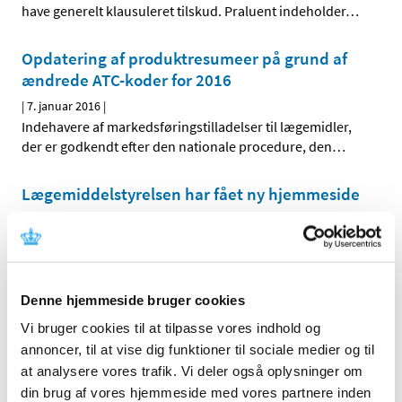
have generelt klausuleret tilskud. Praluent indeholder
…
Opdatering af produktresumeer på grund af
ændrede ATC-koder for 2016
|
7. januar 2016
|
Indehavere af markedsføringstilladelser til lægemidler,
der er godkendt efter den nationale procedure, den
…
Lægemiddelstyrelsen har fået ny hjemmeside
|
4. januar 2016
|
Lægemiddelstyrelsen har lanceret sin egen, nye
hjemmeside – Laegemiddelstyrelsen.dk – hvor man
…
Denne hjemmeside bruger cookies
Forrige
1
7
8
9
…
Vi bruger cookies til at tilpasse vores indhold og
annoncer, til at vise dig funktioner til sociale medier og til
at analysere vores trafik. Vi deler også oplysninger om
Alle (2506)
din brug af vores hjemmeside med vores partnere inden