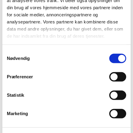
at analysere vores trafik. Vi deler også oplysninger om
din brug af vores hjemmeside med vores partnere inden
Alle (2506)
for sociale medier, annonceringspartnere og
analysepartnere. Vores partnere kan kombinere disse
TID
data med andre oplysninger, du har givet dem, eller som
2026 (84)
de har indsamlet fra din brug af deres tjenester.
2025 (158)
2024 (224)
Samtykkevalg
2023 (195)
Nødvendig
2022 (197)
2021 (516)
Præferencer
2020 (263)
2019 (159)
Statistik
2018 (150)
2017 (167)
Marketing
december (19)
november (19)
oktober (13)