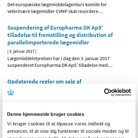
Det europæiske lægemiddelagenturs komite for
veterinære lægemidler CVMP skal revurdere
…
Suspendering af Europharma DK ApS'
tilladelse til fremstilling og distribution af
parallelimporterede lægemidler
|
3. januar 2017
|
Lægemiddelstyrelsen har i dag den 3. januar 2017
suspenderet Europharma DK ApS’ tilladelse med
…
Opdaterede regler om salg af
håndkøbslægemidler uden for apotek
|
2. januar 2017
|
Lægemiddelstyrelsen har opdateret bekendtgørelserne
om forhandling af håndkøbslægemidler uden for
…
Denne hjemmeside bruger cookies
Vi bruger cookies til at tilpasse vores indhold og
Forrige
1
7
8
9
…
annoncer, til at vise dig funktioner til sociale medier og til