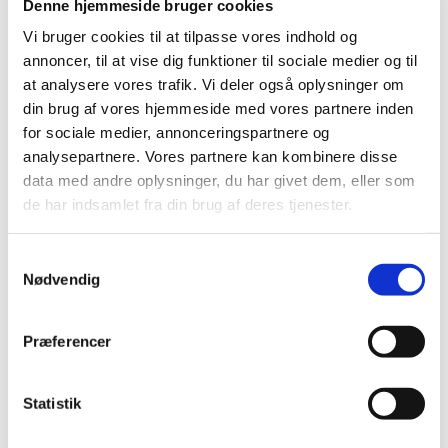
Denne hjemmeside bruger cookies
Noget medicin mod forhøjet blodtryk får
Vi bruger cookies til at tilpasse vores indhold og
generelt tilskud
annoncer, til at vise dig funktioner til sociale medier og til
at analysere vores trafik. Vi deler også oplysninger om
|
2. juli 2018
|
din brug af vores hjemmeside med vores partnere inden
Lægemiddelstyrelsen har besluttet, at medicin, der
for sociale medier, annonceringspartnere og
indeholder telmisartan, telmisartan+hydrochlorthiazid
…
analysepartnere. Vores partnere kan kombinere disse
data med andre oplysninger, du har givet dem, eller som
de har indsamlet fra din brug af deres tjenester.
Alle (2506)
TID
Samtykkevalg
2026 (84)
Nødvendig
2025 (158)
2024 (224)
Præferencer
2023 (195)
2022 (197)
Statistik
2021 (516)
2020 (263)