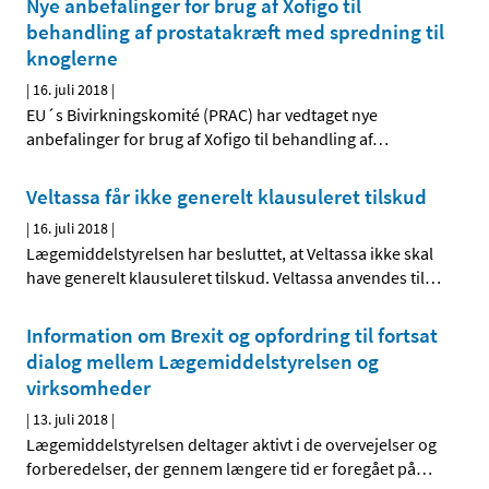
Nye anbefalinger for brug af Xofigo til
behandling af prostatakræft med spredning til
knoglerne
|
16. juli 2018
|
EU´s Bivirkningskomité (PRAC) har vedtaget nye
anbefalinger for brug af Xofigo til behandling af
…
Veltassa får ikke generelt klausuleret tilskud
|
16. juli 2018
|
Lægemiddelstyrelsen har besluttet, at Veltassa ikke skal
have generelt klausuleret tilskud. Veltassa anvendes til
…
Information om Brexit og opfordring til fortsat
dialog mellem Lægemiddelstyrelsen og
virksomheder
|
13. juli 2018
|
Lægemiddelstyrelsen deltager aktivt i de overvejelser og
forberedelser, der gennem længere tid er foregået på
…