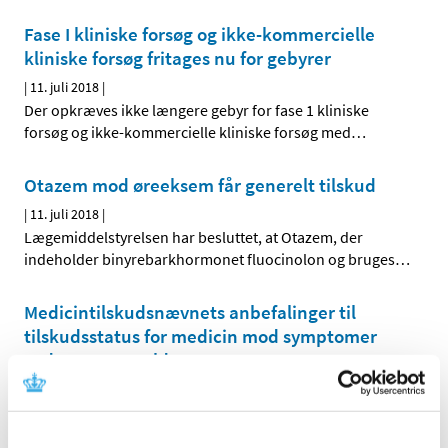
Fase I kliniske forsøg og ikke-kommercielle
kliniske forsøg fritages nu for gebyrer
|
11. juli 2018
|
Der opkræves ikke længere gebyr for fase 1 kliniske
forsøg og ikke-kommercielle kliniske forsøg med
…
Otazem mod øreeksem får generelt tilskud
|
11. juli 2018
|
Lægemiddelstyrelsen har besluttet, at Otazem, der
indeholder binyrebarkhormonet fluocinolon og bruges
…
Medicintilskudsnævnets anbefalinger til
tilskudsstatus for medicin mod symptomer
ved overgangsalder
|
3. juli 2018
|
Medicintilskudsnævnet har revurderet tilskudsstatus for
medicin til behandling af symptomer forbundet med
…