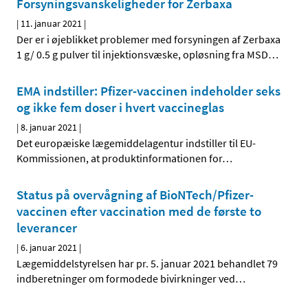
Forsyningsvanskeligheder for Zerbaxa
|
11. januar 2021
|
Der er i øjeblikket problemer med forsyningen af Zerbaxa
1 g/ 0.5 g pulver til injektionsvæske, opløsning fra MSD
…
EMA indstiller: Pfizer-vaccinen indeholder seks
og ikke fem doser i hvert vaccineglas
|
8. januar 2021
|
Det europæiske lægemiddelagentur indstiller til EU-
Kommissionen, at produktinformationen for
…
Status på overvågning af BioNTech/Pfizer-
vaccinen efter vaccination med de første to
leverancer
|
6. januar 2021
|
Lægemiddelstyrelsen har pr. 5. januar 2021 behandlet 79
indberetninger om formodede bivirkninger ved
…