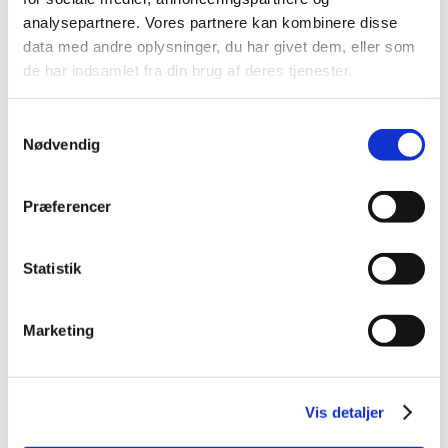
2026 (84)
analysepartnere. Vores partnere kan kombinere disse
2025 (158)
data med andre oplysninger, du har givet dem, eller som
2024 (224)
de har indsamlet fra din brug af deres tjenester.
2023 (195)
2022 (197)
Samtykkevalg
2021 (516)
Nødvendig
december (50)
november (51)
Præferencer
oktober (45)
september (57)
Statistik
august (33)
juli (45)
juni (49)
Marketing
maj (40)
april (31)
marts (56)
Vis detaljer
februar (33)