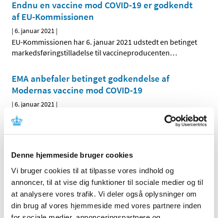
Endnu en vaccine mod COVID-19 er godkendt
af EU-Kommissionen
|
6. januar 2021
|
EU-Kommissionen har 6. januar 2021 udstedt en betinget
markedsføringstilladelse til vaccineproducenten
…
EMA anbefaler betinget godkendelse af
Modernas vaccine mod COVID-19
|
6. januar 2021
|
Det europæiske lægemiddelagentur, EMA, har i dag
indstillet til EU-Kommissionen, at der udstedes en
…
Forrige
1
2
Denne hjemmeside bruger cookies
Vi bruger cookies til at tilpasse vores indhold og
annoncer, til at vise dig funktioner til sociale medier og til
Alle (2506)
at analysere vores trafik. Vi deler også oplysninger om
TID
din brug af vores hjemmeside med vores partnere inden
for sociale medier, annonceringspartnere og