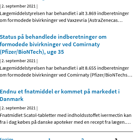
|
2. september 2021
|
Lægemiddelstyrelsen har behandlet i alt 3.869 indberetninger
om formodede bivirkninger ved Vaxzevria (AstraZenecas
…
Status på behandlede indberetninger om
formodede bivirkninger ved Comirnaty
(Pfizer/BioNTech), uge 35
|
2. september 2021
|
Lægemiddelstyrelsen har behandlet i alt 8.655 indberetninger
om formodede bivirkninger ved Comirnaty (Pfizer/BioNTechs
…
Endnu et fnatmiddel er kommet på markedet i
Danmark
|
2. september 2021
|
Fnatmidlet Scatol-tabletter med indholdsstoffet ivermectin kan
fra i dag købes på danske apoteker med en recept fra lægen.
…
Forrige
1
2
3