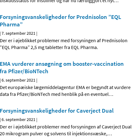
tilskudsstatus for insuliner og har nu færdiggjort et nyt
…
Forsyningsvanskeligheder for Prednisolon ”EQL
Pharma”
|
7. september 2021
|
Der er i øjeblikket problemer med forsyningen af Prednisolon
”EQL Pharma” 2,5 mg tabletter fra EQL Pharma.
EMA vurderer ansøgning om booster-vaccination
fra Pfizer/BioNTech
|
6. september 2021
|
Det europæiske lægemiddelagentur EMA er begyndt at vurdere
data fra Pfizer/BioNTech med henblik på en eventuel
…
Forsyningsvanskeligheder for Caverject Dual
|
6. september 2021
|
Der er i øjeblikket problemer med forsyningen af Caverject Dual
20 mikrogram pulver og solvens til injektionsvæske,
…