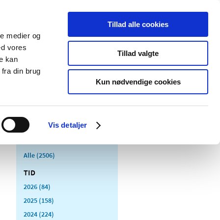
Tillad alle cookies
ale medier og
Udgivelser
Cookies
ed vores
Tillad valgte
re kan
dicinsk
Særlige
fra din brug
styr
produktområder
Kun nødvendige cookies
Vis detaljer
Alle (2506)
TID
2026 (84)
2025 (158)
2024 (224)