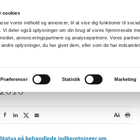
 cookies
passe vores indhold og annoncer, til at vise dig funktioner til soci
Nyheder
Om os
Kontakt
fik. Vi deler også oplysninger om din brug af vores hjemmeside m
 medier, annonceringspartnere og analysepartnere. Vores partne
 og
Tilskud og
Apoteker og salg af
Me
ndre oplysninger, du har givet dem, eller som de har indsamlet 
rmation
priser
medicin
ud
Præferencer
Statistik
Marketing
2016
Status på behandlede indberetninger om