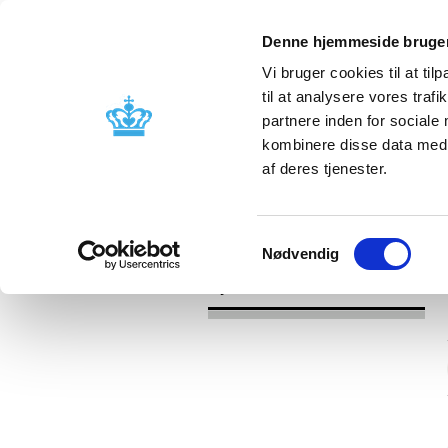
Denne hjemmeside bruger
Vi bruger cookies til at til
til at analysere vores tra
partnere inden for sociale
Godkendelse og
Bivirkninger
kombinere disse data med a
kontrol
produktinfo
af deres tjenester.
/
Nyheder
2016
Samtykkevalg
Nødvendig
Nyheder