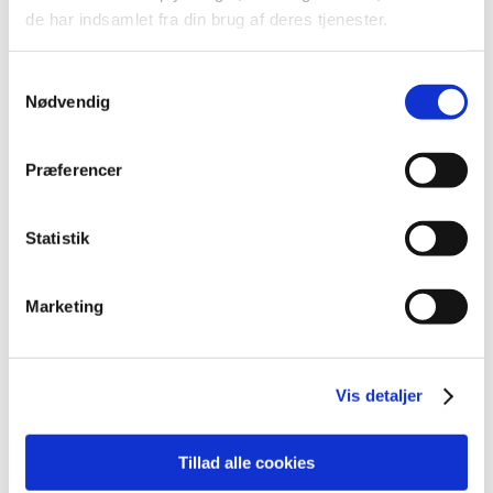
december (19)
de har indsamlet fra din brug af deres tjenester.
november (30)
oktober (16)
Samtykkevalg
september (12)
Nødvendig
august (11)
juli (6)
Præferencer
juni (13)
maj (18)
april (13)
Statistik
marts (21)
februar (17)
Marketing
januar (19)
2022 (197)
2021 (516)
Vis detaljer
2020 (263)
2019 (159)
Tillad alle cookies
2018 (150)