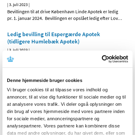
|
3. juli 2023
|
Bevillingen til at drive København Linde Apotek er ledig
pr. 1. januar 2024. Bevillingen er opslået ledig efter Lov
…
Ledig bevilling til Espergærde Apotek
(tidligere Humlebæk Apotek)
|
3. juli 2023
|
Humlebæk Apotek har pr. 1. juni 2023 skiftet navn til
Espergærde Apotek. Bevillingen til at drive Espergærde
…
Denne hjemmeside bruger cookies
Alle (2506)
Vi bruger cookies til at tilpasse vores indhold og
TID
annoncer, til at vise dig funktioner til sociale medier og til
2026 (84)
at analysere vores trafik. Vi deler også oplysninger om
din brug af vores hjemmeside med vores partnere inden
2025 (158)
for sociale medier, annonceringspartnere og
2024 (224)
analysepartnere. Vores partnere kan kombinere disse
2023 (195)
data med andre oplysninger, du har givet dem, eller som