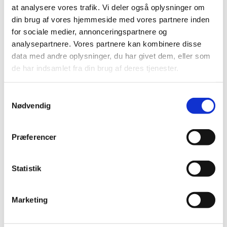
at analysere vores trafik. Vi deler også oplysninger om
GCP guideline (ICH E6 R3)
din brug af vores hjemmeside med vores partnere inden
|
6. marts 2025
|
for sociale medier, annonceringspartnere og
Lægemiddelstyrelsen afholder den 27. og 28. februar
analysepartnere. Vores partnere kan kombinere disse
2025 fra kl. 14.30 – 18.00 gå-hjem-møder om den
…
data med andre oplysninger, du har givet dem, eller som
de har indsamlet fra din brug af deres tjenester.
Nyt interaktivt kort giver patienter hurtigt
overblik over kliniske forsøg i EU
Samtykkevalg
|
5. marts 2025
|
Nødvendig
Med et nyt interaktivt kort kan både patienter og
sundhedsprofessionelle få et hurtigt aktuelt overblik
…
Præferencer
Kombinationsstudier med lægemiddelforsøg
og ydeevneundersøgelser: Sponsorer har nu
Statistik
mulighed for at ansøge om tilladelse under en
national koordineret ansøgningsproces
Marketing
|
3. marts 2025
|
Lægemiddelstyrelsen har i samarbejde med De
Videnskabsetiske Medicinske Komiteer udarbejdet en
…