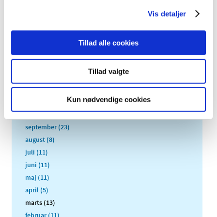
Vis detaljer
Alle (2506)
Tillad alle cookies
TID
2026 (84)
Tillad valgte
2025 (158)
december (10)
Kun nødvendige cookies
november (20)
oktober (18)
september (23)
august (8)
juli (11)
juni (11)
maj (11)
april (5)
marts (13)
februar (11)