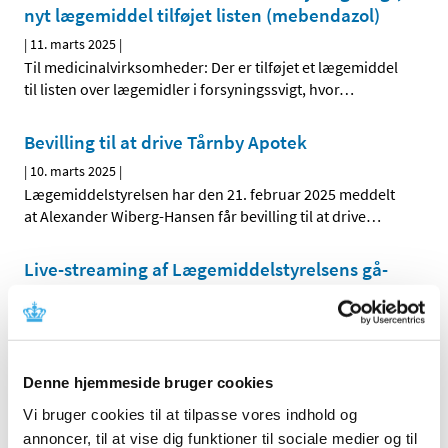
nyt lægemiddel tilføjet listen (mebendazol)
|
11. marts 2025
|
Til medicinalvirksomheder: Der er tilføjet et lægemiddel
til listen over lægemidler i forsyningssvigt, hvor
…
Bevilling til at drive Tårnby Apotek
|
10. marts 2025
|
Lægemiddelstyrelsen har den 21. februar 2025 meddelt
at Alexander Wiberg-Hansen får bevilling til at drive
…
Live-streaming af Lægemiddelstyrelsens gå-
hjem møder om den reviderede ICH GCP
guideline (ICH E6 R3)
|
6. marts 2025
|
Lægemiddelstyrelsen afholder den 27. og 28. februar
Denne hjemmeside bruger cookies
2025 fra kl. 14.30 - 18.00 gå-hjem-møder om den
…
Vi bruger cookies til at tilpasse vores indhold og
annoncer, til at vise dig funktioner til sociale medier og til
Opdateret: Gå-hjem-møde om revideret ICH