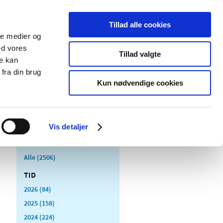
Tillad alle cookies
ale medier og
Udgivelser
Cookies
ed vores
Tillad valgte
re kan
dicinsk
Særlige
fra din brug
styr
produktområder
Kun nødvendige cookies
Vis detaljer
Alle (2506)
TID
2026 (84)
2025 (158)
2024 (224)