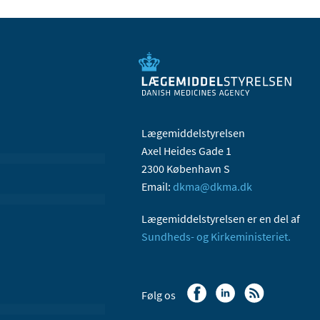
Lægemiddelstyrelsen
Axel Heides Gade 1
2300 København S
Email:
dkma@dkma.dk
Lægemiddelstyrelsen er en del af
Sundheds- og Kirkeministeriet.
Følg os