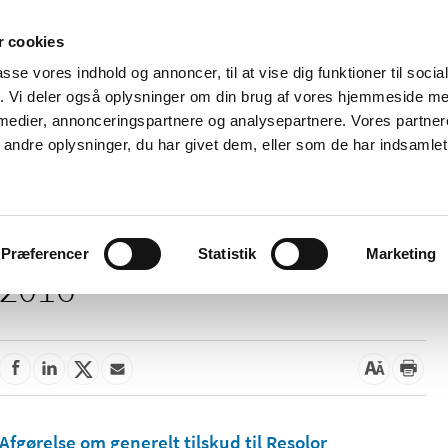
 cookies
passe vores indhold og annoncer, til at vise dig funktioner til soci
Nyheder
Om os
Kontakt
fik. Vi deler også oplysninger om din brug af vores hjemmeside m
 medier, annonceringspartnere og analysepartnere. Vores partne
 og
Tilskud og
Apoteker og salg af
Me
ndre oplysninger, du har givet dem, eller som de har indsamlet 
rmation
priser
medicin
ud
Præferencer
Statistik
Marketing
2016
Afgørelse om generelt tilskud til Resolor