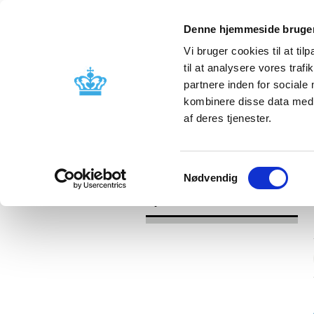
Denne hjemmeside bruger
Vi bruger cookies til at til
til at analysere vores tra
partnere inden for sociale
Godkendelse og
Bivirkninger
kombinere disse data med a
kontrol
produktinfo
af deres tjenester.
/
Nyheder
2016
Samtykkevalg
Nødvendig
Nyheder