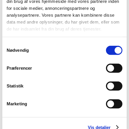
din brug af vores hjemmeside med vores partnere inden
2012 (44)
for sociale medier, annonceringspartnere og
december (2)
analysepartnere. Vores partnere kan kombinere disse
november (6)
data med andre oplysninger, du har givet dem, eller som
oktober (4)
de har indsamlet fra din brug af deres tjenester.
september (7)
august (1)
Samtykkevalg
juli (5)
Nødvendig
juni (3)
maj (1)
Præferencer
april (3)
marts (3)
februar (3)
Statistik
januar (6)
2011 (13)
Marketing
2010 (7)
2009 (14)
2008 (8)
Vis detaljer