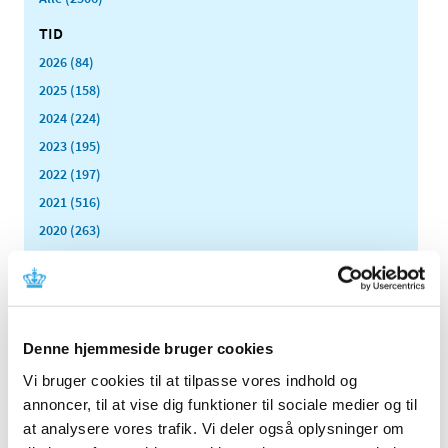
TID
2026 (84)
2025 (158)
2024 (224)
2023 (195)
2022 (197)
2021 (516)
2020 (263)
2019 (159)
2018 (150)
2017 (167)
2016 (167)
Denne hjemmeside bruger cookies
2015 (33)
Vi bruger cookies til at tilpasse vores indhold og
2014 (44)
annoncer, til at vise dig funktioner til sociale medier og til
2013 (49)
at analysere vores trafik. Vi deler også oplysninger om