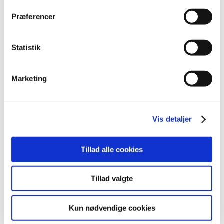
Præferencer
Alle (2506)
TID
Statistik
2026 (84)
2025 (158)
Marketing
2024 (224)
2023 (195)
2022 (197)
Vis detaljer
2021 (516)
december (50)
november (51)
Tillad alle cookies
oktober (45)
september (57)
Tillad valgte
august (33)
juli (45)
Kun nødvendige cookies
juni (49)