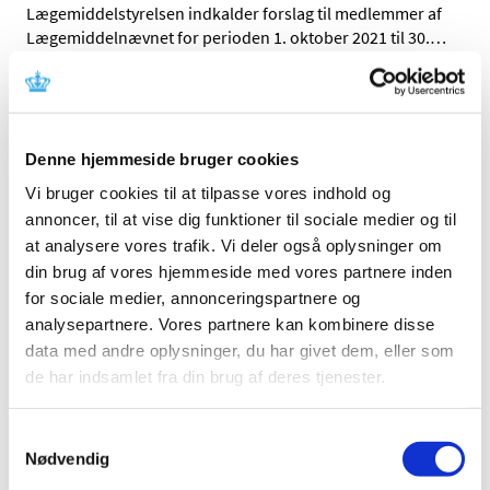
Lægemiddelstyrelsen indkalder forslag til medlemmer af
Lægemiddelnævnet for perioden 1. oktober 2021 til 30.
…
VAXZEVRIA/COVID-19 Vaccine AstraZeneca:
Risiko for trombose i kombination med
trombocytopeni – opdateret information
Denne hjemmeside bruger cookies
|
2. juni 2021
|
Vi bruger cookies til at tilpasse vores indhold og
Vaxzevria er kontraindiceret hos personer, der har
annoncer, til at vise dig funktioner til sociale medier og til
oplevet trombose- trombocytopenisyndrom (TTS, også
…
at analysere vores trafik. Vi deler også oplysninger om
din brug af vores hjemmeside med vores partnere inden
Ændringer på Tilknytningsområdet fra 26. maj
for sociale medier, annonceringspartnere og
2021
analysepartnere. Vores partnere kan kombinere disse
|
1. juni 2021
|
data med andre oplysninger, du har givet dem, eller som
Nye virksomheder Afgrænsningen af
de har indsamlet fra din brug af deres tjenester.
lægemiddelvirksomheder udvides til også at omfatte
…
Samtykkevalg
Forrige
1
2
3
Nødvendig