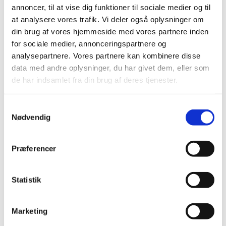
annoncer, til at vise dig funktioner til sociale medier og til
2024 (224)
at analysere vores trafik. Vi deler også oplysninger om
2023 (195)
din brug af vores hjemmeside med vores partnere inden
2022 (197)
for sociale medier, annonceringspartnere og
2021 (516)
analysepartnere. Vores partnere kan kombinere disse
2020 (263)
data med andre oplysninger, du har givet dem, eller som
de har indsamlet fra din brug af deres tjenester.
2019 (159)
2018 (150)
Samtykkevalg
2017 (167)
Nødvendig
2016 (167)
2015 (33)
Præferencer
2014 (44)
2013 (49)
2012 (44)
Statistik
2011 (13)
2010 (7)
Marketing
2009 (14)