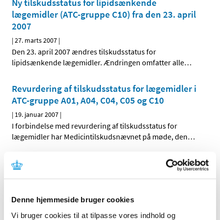
Ny tilskudsstatus for lipidsænkende
lægemidler (ATC-gruppe C10) fra den 23. april
2007
|
27. marts 2007
|
Den 23. april 2007 ændres tilskudsstatus for
lipidsænkende lægemidler. Ændringen omfatter alle
…
Revurdering af tilskudsstatus for lægemidler i
ATC-gruppe A01, A04, C04, C05 og C10
|
19. januar 2007
|
I forbindelse med revurdering af tilskudsstatus for
lægemidler har Medicintilskudsnævnet på møde, den
…
Alle (2506)
TID
Denne hjemmeside bruger cookies
2026 (84)
Vi bruger cookies til at tilpasse vores indhold og
2025 (158)