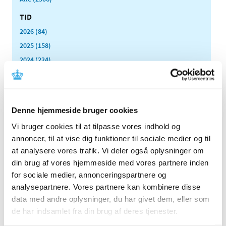
TID
2026 (84)
2025 (158)
2024 (224)
2023 (195)
2022 (197)
2021 (516)
Denne hjemmeside bruger cookies
2020 (263)
Vi bruger cookies til at tilpasse vores indhold og
2019 (159)
annoncer, til at vise dig funktioner til sociale medier og til
2018 (150)
at analysere vores trafik. Vi deler også oplysninger om
2017 (167)
din brug af vores hjemmeside med vores partnere inden
2016 (167)
for sociale medier, annonceringspartnere og
2015 (33)
analysepartnere. Vores partnere kan kombinere disse
data med andre oplysninger, du har givet dem, eller som
2014 (44)
de har indsamlet fra din brug af deres tjenester.
2013 (49)