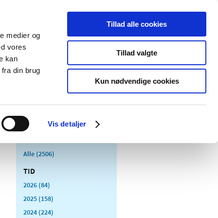
Tillad alle cookies
ale medier og
Udgivelser
Cookies
ed vores
Tillad valgte
re kan
dicinsk
Særlige
fra din brug
styr
produktområder
Kun nødvendige cookies
Vis detaljer
Alle (2506)
TID
2026 (84)
2025 (158)
2024 (224)