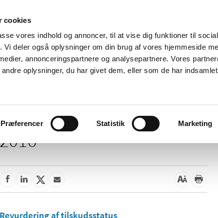
 cookies
passe vores indhold og annoncer, til at vise dig funktioner til soci
Nyheder
Om os
Kontakt
fik. Vi deler også oplysninger om din brug af vores hjemmeside m
 medier, annonceringspartnere og analysepartnere. Vores partne
 og
Tilskud og
Apoteker og salg af
Me
ndre oplysninger, du har givet dem, eller som de har indsamlet 
rmation
priser
medicin
ud
Præferencer
Statistik
Marketing
2016
Revurdering af tilskudsstatus