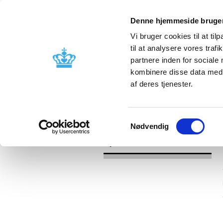
Denne hjemmeside bruger
Vi bruger cookies til at til
til at analysere vores tra
partnere inden for sociale
Godkendelse og
Bivirkninger
kombinere disse data med a
kontrol
produktinfo
af deres tjenester.
/
Nyheder
2016
Samtykkevalg
Nødvendig
Nyheder