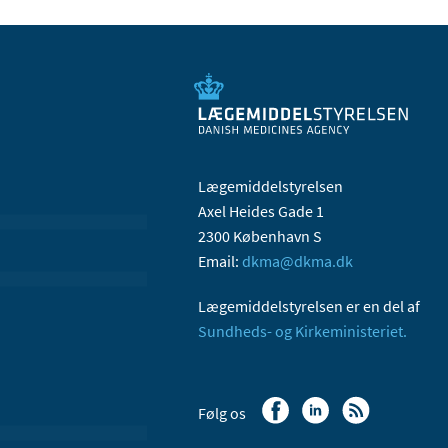
Lægemiddelstyrelsen
Axel Heides Gade 1
2300 København S
Email:
dkma@dkma.dk
Lægemiddelstyrelsen er en del af
Sundheds- og Kirkeministeriet.
Følg os