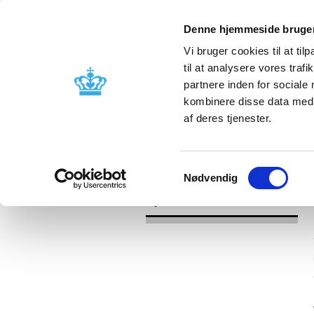
Denne hjemmeside bruger
Vi bruger cookies til at til
til at analysere vores tra
partnere inden for sociale
Godkendelse og
Bivirkninger
kombinere disse data med a
kontrol
produktinfo
af deres tjenester.
/
Nyheder
2016
Samtykkevalg
Nødvendig
Nyheder