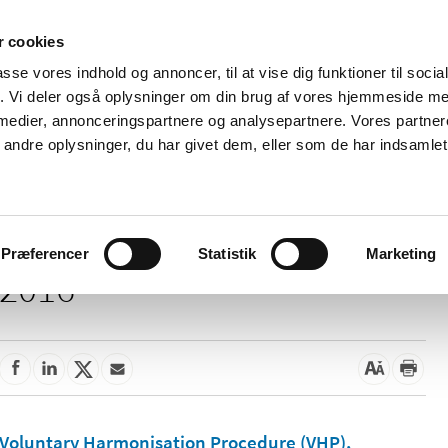
 cookies
passe vores indhold og annoncer, til at vise dig funktioner til soci
Nyheder
Om os
Kontakt
fik. Vi deler også oplysninger om din brug af vores hjemmeside m
 medier, annonceringspartnere og analysepartnere. Vores partne
 og
Tilskud og
Apoteker og salg af
Me
ndre oplysninger, du har givet dem, eller som de har indsamlet 
rmation
priser
medicin
ud
Præferencer
Statistik
Marketing
2016
Voluntary Harmonisation Procedure (VHP),