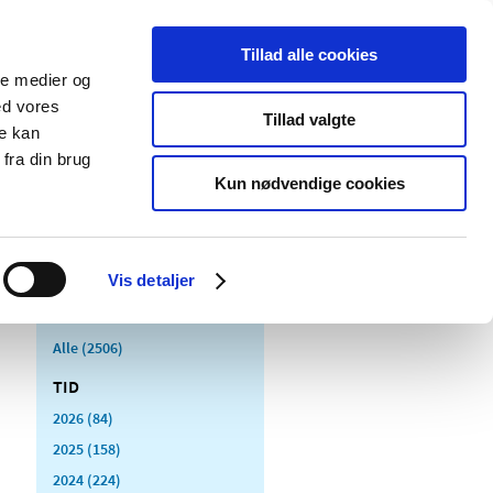
Tillad alle cookies
ale medier og
Udgivelser
Cookies
ed vores
Tillad valgte
re kan
dicinsk
Særlige
fra din brug
styr
produktområder
Kun nødvendige cookies
Vis detaljer
Alle (2506)
TID
2026 (84)
2025 (158)
2024 (224)