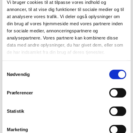
Vi bruger cookies til at tilpasse vores indhold og
2017 (167)
annoncer, til at vise dig funktioner til sociale medier og til
2016 (167)
at analysere vores trafik. Vi deler også oplysninger om
2015 (33)
din brug af vores hjemmeside med vores partnere inden
2014 (44)
for sociale medier, annonceringspartnere og
december (3)
analysepartnere. Vores partnere kan kombinere disse
data med andre oplysninger, du har givet dem, eller som
november (3)
de har indsamlet fra din brug af deres tjenester.
oktober (1)
september (7)
Samtykkevalg
august (4)
Nødvendig
juli (2)
juni (8)
maj (2)
Præferencer
april (2)
marts (3)
Statistik
februar (6)
januar (3)
Marketing
2013 (49)