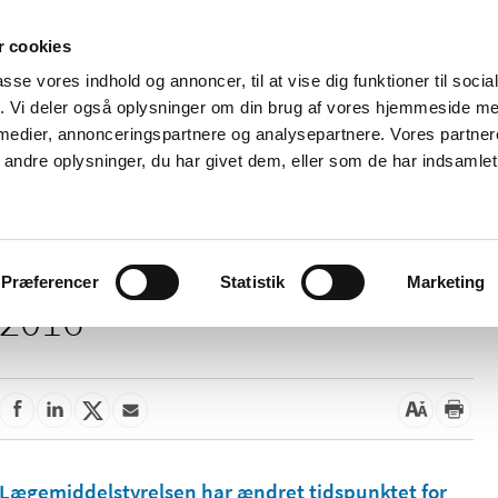
 cookies
passe vores indhold og annoncer, til at vise dig funktioner til soci
Nyheder
Om os
Kontakt
fik. Vi deler også oplysninger om din brug af vores hjemmeside m
 medier, annonceringspartnere og analysepartnere. Vores partne
 og
Tilskud og
Apoteker og salg af
Me
ndre oplysninger, du har givet dem, eller som de har indsamlet 
rmation
priser
medicin
ud
Præferencer
Statistik
Marketing
2016
Lægemiddelstyrelsen har ændret tidspunktet for