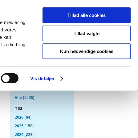
Tillad alle cookies
ale medier og
Udgivelser
Cookies
ed vores
Tillad valgte
re kan
dicinsk
Særlige
fra din brug
styr
produktområder
Kun nødvendige cookies
Vis detaljer
Alle (2506)
TID
2026 (84)
2025 (158)
2024 (224)