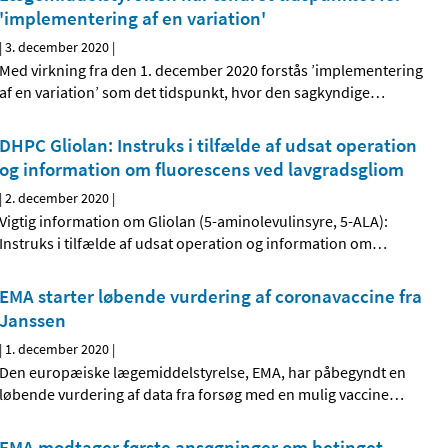
'implementering af en variation'
|
3. december 2020
|
Med virkning fra den 1. december 2020 forstås ’implementering
af en variation’ som det tidspunkt, hvor den sagkyndige
…
DHPC Gliolan: Instruks i tilfælde af udsat operation
og information om fluorescens ved lavgradsgliom
|
2. december 2020
|
Vigtig information om Gliolan (5-aminolevulinsyre, 5-ALA):
Instruks i tilfælde af udsat operation og information om
…
EMA starter løbende vurdering af coronavaccine fra
Janssen
|
1. december 2020
|
Den europæiske lægemiddelstyrelse, EMA, har påbegyndt en
løbende vurdering af data fra forsøg med en mulig vaccine
…
EMA modtager første ansøgninger om betinget