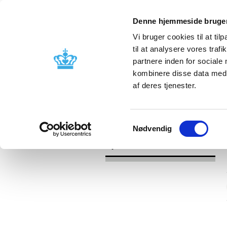
Denne hjemmeside bruger
Vi bruger cookies til at til
til at analysere vores tra
partnere inden for sociale
Godkendelse og
Bivirkninger
kombinere disse data med a
kontrol
produktinfo
af deres tjenester.
/
Nyheder
2016
Samtykkevalg
Nødvendig
Nyheder