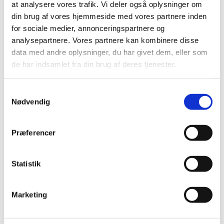
at analysere vores trafik. Vi deler også oplysninger om
juni (21)
din brug af vores hjemmeside med vores partnere inden
maj (21)
for sociale medier, annonceringspartnere og
april (24)
analysepartnere. Vores partnere kan kombinere disse
marts (42)
data med andre oplysninger, du har givet dem, eller som
februar (12)
de har indsamlet fra din brug af deres tjenester.
januar (18)
2019 (159)
Samtykkevalg
Nødvendig
2018 (150)
2017 (167)
2016 (167)
Præferencer
2015 (33)
2014 (44)
Statistik
2013 (49)
2012 (44)
Marketing
2011 (13)
2010 (7)