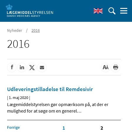
/
Nyheder
2016
2016
Udleveringstilladelse til Remdesivir
|
1. maj 2020
|
Lægemiddelstyrelsen gør opmærksom på, at der er
mulighed for at søge om en generel
…
Forrige
1
2