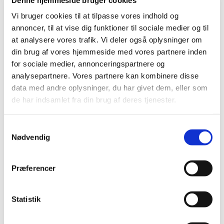
2019 (159)
Vi bruger cookies til at tilpasse vores indhold og
2018 (150)
annoncer, til at vise dig funktioner til sociale medier og til
2017 (167)
at analysere vores trafik. Vi deler også oplysninger om
2016 (167)
din brug af vores hjemmeside med vores partnere inden
2015 (33)
for sociale medier, annonceringspartnere og
2014 (44)
analysepartnere. Vores partnere kan kombinere disse
data med andre oplysninger, du har givet dem, eller som
2013 (49)
de har indsamlet fra din brug af deres tjenester.
december (4)
november (5)
Samtykkevalg
oktober (3)
Nødvendig
september (6)
august (2)
juli (2)
Præferencer
juni (2)
maj (3)
Statistik
april (6)
marts (10)