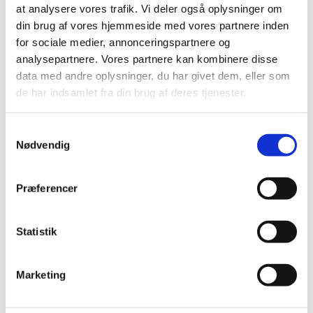
2021 (516)
at analysere vores trafik. Vi deler også oplysninger om
2020 (263)
din brug af vores hjemmeside med vores partnere inden
2019 (159)
for sociale medier, annonceringspartnere og
analysepartnere. Vores partnere kan kombinere disse
2018 (150)
data med andre oplysninger, du har givet dem, eller som
2017 (167)
de har indsamlet fra din brug af deres tjenester.
2016 (167)
2015 (33)
Samtykkevalg
2014 (44)
Nødvendig
2013 (49)
2012 (44)
Præferencer
2011 (13)
2010 (7)
Statistik
november (1)
juni (1)
maj (1)
Marketing
april (2)
marts (2)