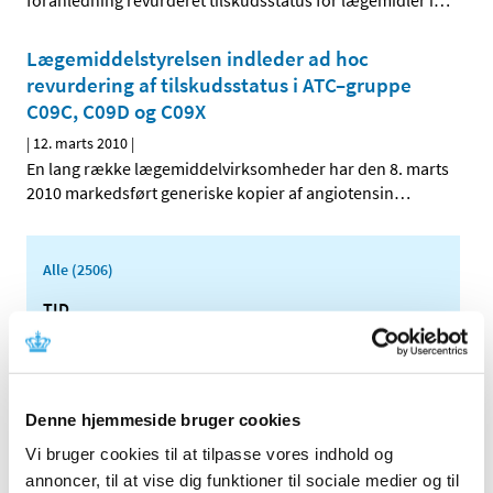
foranledning revurderet tilskudsstatus for lægemidler i
…
Lægemiddelstyrelsen indleder ad hoc
revurdering af tilskudsstatus i ATC–gruppe
C09C, C09D og C09X
|
12. marts 2010
|
En lang række lægemiddelvirksomheder har den 8. marts
2010 markedsført generiske kopier af angiotensin
…
Alle (2506)
TID
2026 (84)
2025 (158)
2024 (224)
Denne hjemmeside bruger cookies
2023 (195)
Vi bruger cookies til at tilpasse vores indhold og
2022 (197)
annoncer, til at vise dig funktioner til sociale medier og til