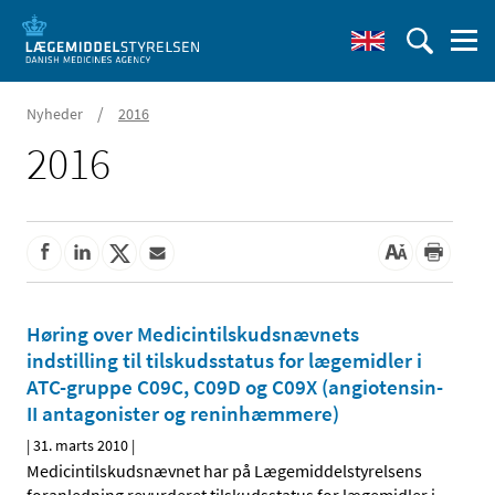
/
Nyheder
2016
2016
Høring over Medicintilskudsnævnets
indstilling til tilskudsstatus for lægemidler i
ATC-gruppe C09C, C09D og C09X (angiotensin-
II antagonister og reninhæmmere)
|
31. marts 2010
|
Medicintilskudsnævnet har på Lægemiddelstyrelsens