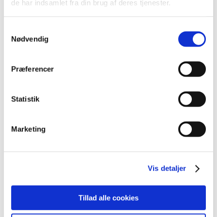
de har indsamlet fra din brug af deres tjenester.
2021 (516)
2020 (263)
Samtykkevalg
2019 (159)
Nødvendig
december (11)
november (23)
Præferencer
oktober (20)
september (17)
august (10)
Statistik
juli (14)
juni (12)
Marketing
maj (5)
april (9)
marts (14)
Vis detaljer
februar (18)
januar (6)
Tillad alle cookies
2018 (150)
2017 (167)