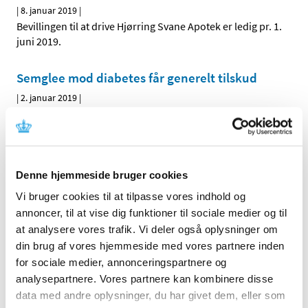
|
8. januar 2019
|
Bevillingen til at drive Hjørring Svane Apotek er ledig pr. 1.
juni 2019.
Semglee mod diabetes får generelt tilskud
|
2. januar 2019
|
Lægemiddelstyrelsen har besluttet, at Semglee med
virkning fra 31. december 2018 skal have generelt tilskud.
Denne hjemmeside bruger cookies
Alle (2506)
Vi bruger cookies til at tilpasse vores indhold og
TID
annoncer, til at vise dig funktioner til sociale medier og til
2026 (84)
at analysere vores trafik. Vi deler også oplysninger om
2025 (158)
din brug af vores hjemmeside med vores partnere inden
2024 (224)
for sociale medier, annonceringspartnere og
2023 (195)
analysepartnere. Vores partnere kan kombinere disse
data med andre oplysninger, du har givet dem, eller som
2022 (197)