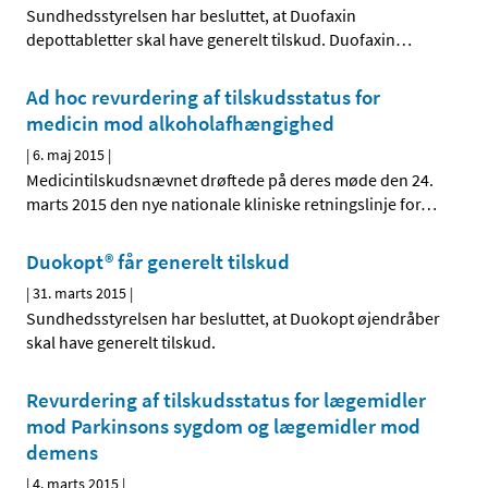
Sundhedsstyrelsen har besluttet, at Duofaxin
depottabletter skal have generelt tilskud. Duofaxin
…
Ad hoc revurdering af tilskudsstatus for
medicin mod alkoholafhængighed
|
6. maj 2015
|
Medicintilskudsnævnet drøftede på deres møde den 24.
marts 2015 den nye nationale kliniske retningslinje for
…
Duokopt® får generelt tilskud
|
31. marts 2015
|
Sundhedsstyrelsen har besluttet, at Duokopt øjendråber
skal have generelt tilskud.
Revurdering af tilskudsstatus for lægemidler
mod Parkinsons sygdom og lægemidler mod
demens
|
4. marts 2015
|