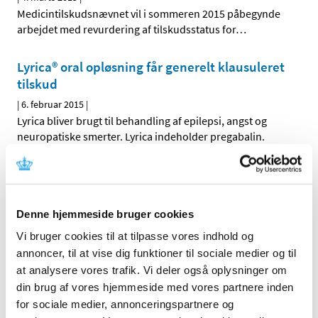
Medicintilskudsnævnet vil i sommeren 2015 påbegynde
arbejdet med revurdering af tilskudsstatus for
…
Lyrica® oral opløsning får generelt klausuleret
tilskud
|
6. februar 2015
|
Lyrica bliver brugt til behandling af epilepsi, angst og
neuropatiske smerter. Lyrica indeholder pregabalin.
Voltabak® får generelt tilskud
|
6. februar 2015
|
Voltabak øjendråber bliver brugt til behandling af gener
Denne hjemmeside bruger cookies
og smerter i øjet fx efter operation. Voltabak
…
Vi bruger cookies til at tilpasse vores indhold og
annoncer, til at vise dig funktioner til sociale medier og til
Daivobet gel m applikator® får generelt tilskud
at analysere vores trafik. Vi deler også oplysninger om
|
28. januar 2015
|
din brug af vores hjemmeside med vores partnere inden
Sundhedsstyrelsen giver generelt tilskud til Daivobet gel
for sociale medier, annonceringspartnere og
m applikator.