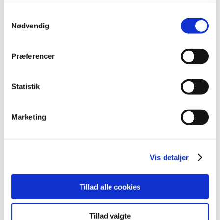
oktober (17)
Samtykkevalg
september (13)
Nødvendig
august (8)
juli (5)
juni (21)
Præferencer
maj (18)
april (11)
Statistik
marts (13)
februar (29)
Marketing
januar (25)
2021 (516)
2020 (263)
Vis detaljer
2019 (159)
2018 (150)
Tillad alle cookies
2017 (167)
2016 (167)
2015 (33)
Tillad valgte