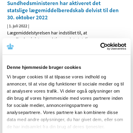
Sundhedsministeren har aktiveret det
statslige lægemiddelberedskab delvist til den
30. oktober 2022
|
1. juli 2022
|
Lægemiddelstyrelsen har indstillet til, at
sundhedsministeren aktiverer det statslige
…
Alle (2506)
Denne hjemmeside bruger cookies
TID
Vi bruger cookies til at tilpasse vores indhold og
2026 (84)
annoncer, til at vise dig funktioner til sociale medier og til
2025 (158)
at analysere vores trafik. Vi deler også oplysninger om
2024 (224)
din brug af vores hjemmeside med vores partnere inden
2023 (195)
for sociale medier, annonceringspartnere og
2022 (197)
analysepartnere. Vores partnere kan kombinere disse
data med andre oplysninger, du har givet dem, eller som
december (18)
de har indsamlet fra din brug af deres tjenester.
november (19)