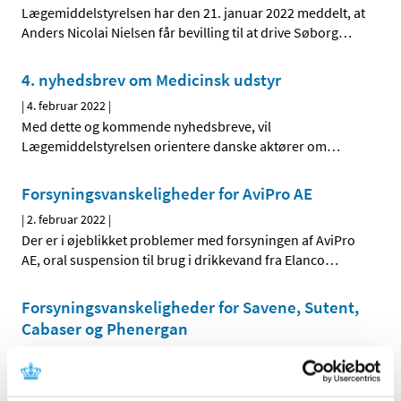
Lægemiddelstyrelsen har den 21. januar 2022 meddelt, at
Anders Nicolai Nielsen får bevilling til at drive Søborg
…
4. nyhedsbrev om Medicinsk udstyr
|
4. februar 2022
|
Med dette og kommende nyhedsbreve, vil
Lægemiddelstyrelsen orientere danske aktører om
…
Forsyningsvanskeligheder for AviPro AE
|
2. februar 2022
|
Der er i øjeblikket problemer med forsyningen af AviPro
AE, oral suspension til brug i drikkevand fra Elanco
…
Forsyningsvanskeligheder for Savene, Sutent,
Cabaser og Phenergan
|
2. februar 2022
|
Der er aktuelle problemer med forsyningen af Savene 20
mg/ml pulver og solvens til koncentrat til
…