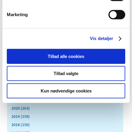
december (18)
Marketing
november (19)
oktober (17)
september (13)
august (8)
Vis detaljer
juli (5)
juni (21)
Tillad alle cookies
maj (18)
april (11)
Tillad valgte
marts (13)
februar (29)
Kun nødvendige cookies
januar (25)
2021 (516)
2020 (263)
2019 (159)
2018 (150)