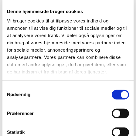
Denne hjemmeside bruger cookies
Forsyningsvanskeligheder for OxyNorm
Dispersa og Janumet
Vi bruger cookies til at tilpasse vores indhold og
annoncer, til at vise dig funktioner til sociale medier og til
|
2. februar 2022
|
at analysere vores trafik. Vi deler også oplysninger om
Der er i øjeblikket problemer med forsyningen af
din brug af vores hjemmeside med vores partnere inden
OxyNorm Dispersa 5 mg, 10 mg og 20 mg
…
for sociale medier, annonceringspartnere og
analysepartnere. Vores partnere kan kombinere disse
Forrige
1
2
data med andre oplysninger, du har givet dem, eller som
de har indsamlet fra din brug af deres tjenester.
Alle (2506)
Samtykkevalg
TID
Nødvendig
2026 (84)
2025 (158)
Præferencer
2024 (224)
2023 (195)
Statistik
2022 (197)