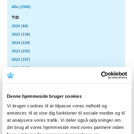
Alle (2506)
TID
2026 (84)
2025 (158)
2024 (224)
2023 (195)
2022 (197)
2021 (516)
2020 (263)
2019 (159)
2018 (150)
Denne hjemmeside bruger cookies
2017 (167)
Vi bruger cookies til at tilpasse vores indhold og
2016 (167)
annoncer, til at vise dig funktioner til sociale medier og til
2015 (33)
at analysere vores trafik. Vi deler også oplysninger om
2014 (44)
din brug af vores hjemmeside med vores partnere inden