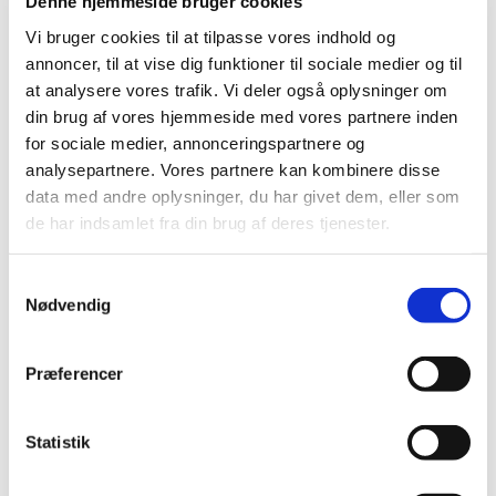
Denne hjemmeside bruger cookies
2021 (516)
Vi bruger cookies til at tilpasse vores indhold og
2020 (263)
annoncer, til at vise dig funktioner til sociale medier og til
2019 (159)
at analysere vores trafik. Vi deler også oplysninger om
2018 (150)
din brug af vores hjemmeside med vores partnere inden
2017 (167)
for sociale medier, annonceringspartnere og
2016 (167)
analysepartnere. Vores partnere kan kombinere disse
2015 (33)
data med andre oplysninger, du har givet dem, eller som
de har indsamlet fra din brug af deres tjenester.
december (4)
november (4)
oktober (2)
Samtykkevalg
Nødvendig
september (3)
august (2)
juni (9)
Præferencer
maj (2)
marts (2)
Statistik
februar (2)
januar (3)